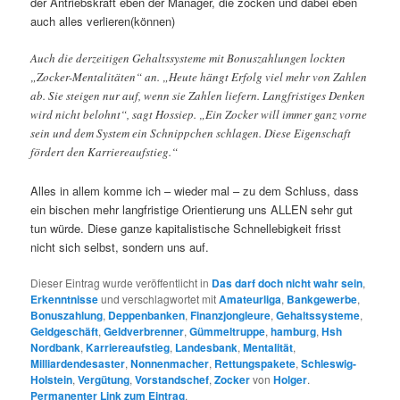
der Antriebskraft eben der Manager, die zocken und dabei eben
auch alles verlieren(können)
Auch die derzeitigen Gehaltssysteme mit Bonuszahlungen lockten
„Zocker-Mentalitäten“ an. „Heute hängt Erfolg viel mehr von Zahlen
ab. Sie steigen nur auf, wenn sie Zahlen liefern. Langfristiges Denken
wird nicht belohnt“, sagt Hossiep. „Ein Zocker will immer ganz vorne
sein und dem System ein Schnippchen schlagen. Diese Eigenschaft
fördert den Karriereaufstieg.“
Alles in allem komme ich – wieder mal – zu dem Schluss, dass
ein bischen mehr langfristige Orientierung uns ALLEN sehr gut
tun würde. Diese ganze kapitalistische Schnellebigkeit frisst
nicht sich selbst, sondern uns auf.
Dieser Eintrag wurde veröffentlicht in
Das darf doch nicht wahr sein
,
Erkenntnisse
und verschlagwortet mit
Amateurliga
,
Bankgewerbe
,
Bonuszahlung
,
Deppenbanken
,
Finanzjongleure
,
Gehaltssysteme
,
Geldgeschäft
,
Geldverbrenner
,
Gümmeltruppe
,
hamburg
,
Hsh
Nordbank
,
Karriereaufstieg
,
Landesbank
,
Mentalität
,
Milliardendesaster
,
Nonnenmacher
,
Rettungspakete
,
Schleswig-
Holstein
,
Vergütung
,
Vorstandschef
,
Zocker
von
Holger
.
Permanenter Link zum Eintrag
.