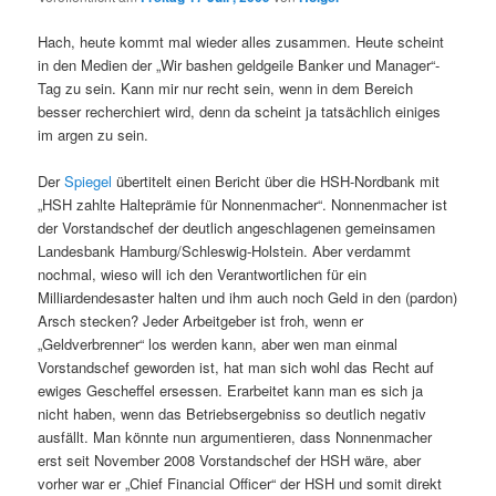
Hach, heute kommt mal wieder alles zusammen. Heute scheint
in den Medien der „Wir bashen geldgeile Banker und Manager“-
Tag zu sein. Kann mir nur recht sein, wenn in dem Bereich
besser recherchiert wird, denn da scheint ja tatsächlich einiges
im argen zu sein.
Der
Spiegel
übertitelt einen Bericht über die HSH-Nordbank mit
„HSH zahlte Halteprämie für Nonnenmacher“. Nonnenmacher ist
der Vorstandschef der deutlich angeschlagenen gemeinsamen
Landesbank Hamburg/Schleswig-Holstein. Aber verdammt
nochmal, wieso will ich den Verantwortlichen für ein
Milliardendesaster halten und ihm auch noch Geld in den (pardon)
Arsch stecken? Jeder Arbeitgeber ist froh, wenn er
„Geldverbrenner“ los werden kann, aber wen man einmal
Vorstandschef geworden ist, hat man sich wohl das Recht auf
ewiges Gescheffel ersessen. Erarbeitet kann man es sich ja
nicht haben, wenn das Betriebsergebniss so deutlich negativ
ausfällt. Man könnte nun argumentieren, dass Nonnenmacher
erst seit November 2008 Vorstandschef der HSH wäre, aber
vorher war er „Chief Financial Officer“ der HSH und somit direkt