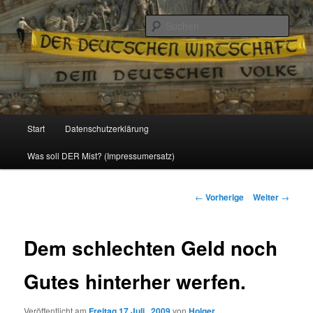
Politik, Wirtschaft, Soziales und Gesellschaft
Such
Reizzentrum
Hauptmenü
Start
Datenschutzerklärung
Zum
Was soll DER Mist? (Impressumersatz)
Inhalt
wechseln
Beitrags-
←
Vorherige
Weiter
→
Navigation
Dem schlechten Geld noch
Gutes hinterher werfen.
Veröffentlicht am
Freitag 17 Juli , 2009
von
Holger