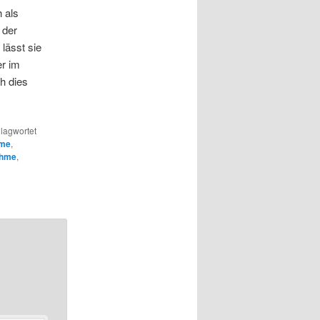
 als
 der
lässt sie
r im
h dies
lagwortet
hme
,
ahme
,