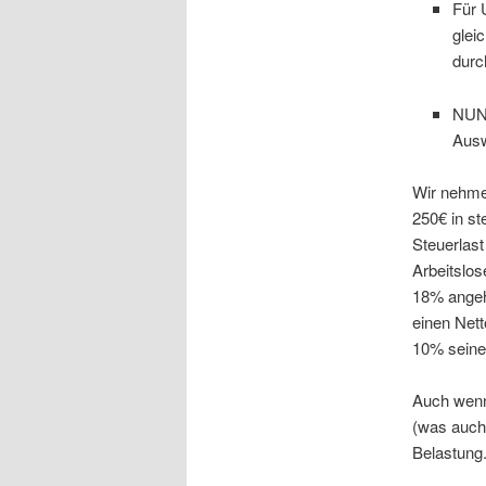
Für 
glei
durc
NUN 
Ausw
Wir nehmen
250€ in st
Steuerlast
Arbeitslos
18% angeho
einen Net
10% seines
Auch wenn
(was auch 
Belastung