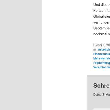
Und diese
Fortschrit
Globalisie
verhunger
September 
nochmal s
Dieser Eintr
mit
Arbeitsl
Finanzminis
Mehrwertst
Produktgru
Vereinfach
Schre
Deine E-Mai