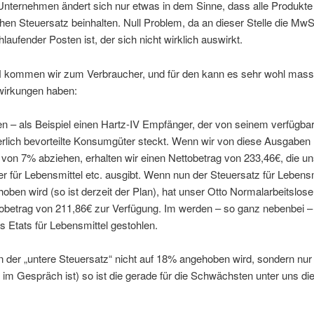
Unternehmen ändert sich nur etwas in dem Sinne, dass alle Produkte
chen Steuersatz beinhalten. Null Problem, da an dieser Stelle die MwS
hlaufender Posten ist, der sich nicht wirklich auswirkt.
kommen wir zum Verbraucher, und für den kann es sehr wohl mass
irkungen haben:
 – als Beispiel einen Hartz-IV Empfänger, der von seinem verfügbar
erlich bevorteilte Konsumgüter steckt. Wenn wir von diese Ausgaben 
 von 7% abziehen, erhalten wir einen Nettobetrag von 233,46€, die u
er für Lebensmittel etc. ausgibt. Wenn nun der Steuersatz für Lebensm
ben wird (so ist derzeit der Plan), hat unser Otto Normalarbeitslose
tobetrag von 211,86€ zur Verfügung. Im werden – so ganz nebenbei 
 Etats für Lebensmittel gestohlen.
 der „untere Steuersatz“ nicht auf 18% angehoben wird, sondern nur
im Gespräch ist) so ist die gerade für die Schwächsten unter uns di
.