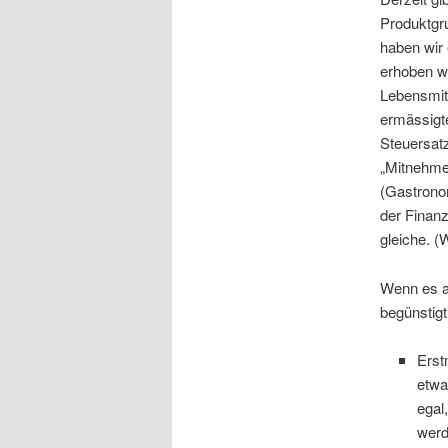
Produktgru
haben wir 
erhoben wi
Lebensmitt
ermässigte
Steuersat
„Mitnehme
(Gastrono
der Finan
gleiche. (
Wenn es al
begünstigt
Erst
etwa
egal
werd