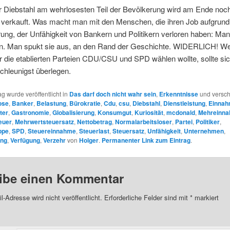
r Diebstahl am wehrlosesten Teil der Bevölkerung wird am Ende noch
t verkauft. Was macht man mit den Menschen, die ihren Job aufgrund
rung, der Unfähigkeit von Bankern und Politikern verloren haben: Man 
n. Man spukt sie aus, an den Rand der Geschichte. WIDERLICH! We
die etablierten Parteien CDU/CSU und SPD wählen wollte, sollte sic
chleunigst überlegen.
ag wurde veröffentlicht in
Das darf doch nicht wahr sein
,
Erkenntnisse
und versch
ose
,
Banker
,
Belastung
,
Bürokratie
,
Cdu
,
csu
,
Diebstahl
,
Dienstleistung
,
Einna
ter
,
Gastronomie
,
Globalisierung
,
Konsumgut
,
Kuriosität
,
mcdonald
,
Mehreinn
euer
,
Mehrwertsteuersatz
,
Nettobetrag
,
Normalarbeitsloser
,
Partei
,
Politiker
,
ppe
,
SPD
,
Steuereinnahme
,
Steuerlast
,
Steuersatz
,
Unfähigkeit
,
Unternehmen
,
ung
,
Verfügung
,
Verzehr
von
Holger
.
Permanenter Link zum Eintrag
.
ibe einen Kommentar
l-Adresse wird nicht veröffentlicht.
Erforderliche Felder sind mit
*
markiert