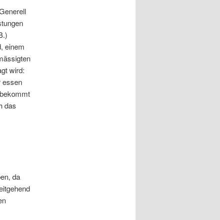
Generell
stungen
B.)
d, einem
rmässigten
gt wird:
r essen
o bekommt
h das
ben, da
weitgehend
en