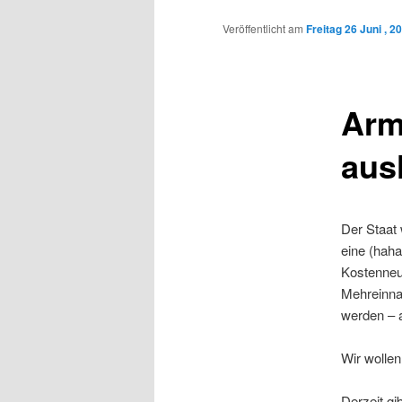
Inhalt
Veröffentlicht am
Freitag 26 Juni , 2
wechseln
Arm
aus
Der Staat 
eine (hah
Kostenneut
Mehreinnah
werden – a
Wir wolle
Derzeit gi