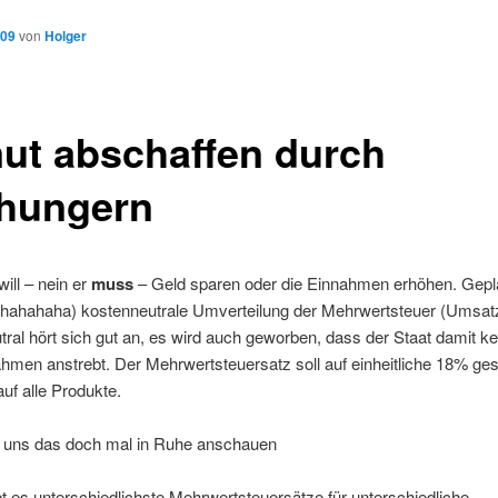
009
von
Holger
ut abschaffen durch
hungern
will – nein er
muss
– Geld sparen oder die Einnahmen erhöhen. Gepla
ahahahaha) kostenneutrale Umverteilung der Mehrwertsteuer (Umsatz
ral hört sich gut an, es wird auch geworben, dass der Staat damit ke
men anstrebt. Der Mehrwertsteuersatz soll auf einheitliche 18% ges
uf alle Produkte.
n uns das doch mal in Ruhe anschauen
bt es unterschiedlichste Mehrwertsteuersätze für unterschiedliche