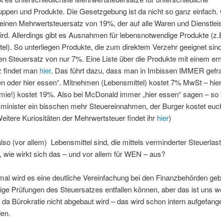
ppen und Produkte. Die Gesetzgebung ist da nicht so ganz einfach. 
einen Mehrwertsteuersatz von 19%, der auf alle Waren und Dienstlei
rd. Allerdings gibt es Ausnahmen für lebensnotwendige Produkte (z.
el). So unterliegen Produkte, die zum direktem Verzehr geeignet sin
n Steuersatz von nur 7%. Eine Liste über die Produkte mit einem e
z findet man
hier
. Das führt dazu, dass man in Imbissen IMMER gefra
n oder hier essen“. Mitnehmen (Lebensmittel) kostet 7% MwSt – hie
mie!) kostet 19%. Also bei McDonald immer „hier essen“ sagen – s
zminister ein bisschen mehr Steuereinnahmen, der Burger kostet euc
Weitere Kuriositäten der Mehrwertsteuer findet ihr
hier
)
so (vor allem) Lebensmittel sind, die mittels verminderter Steuerlast
, wie wirkt sich das – und vor allem für WEN – aus?
mal wird es eine deutliche Vereinfachung bei den Finanzbehörden ge
ige Prüfungen des Steuersatzes entfallen können, aber das ist uns 
, da Bürokratie nicht abgebaut wird – das wird schon intern aufgefang
en.