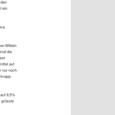
 den
t ein
ive
en Mitteln
mal die
nser
ittel auf
r nur noch
– knapp
 auf 9,5%
e grösste