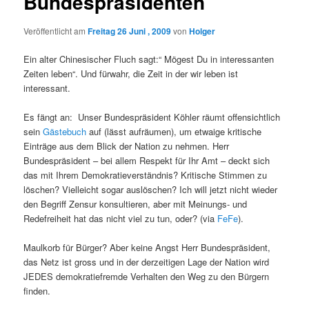
Bundespräsidenten
Veröffentlicht am
Freitag 26 Juni , 2009
von
Holger
Ein alter Chinesischer Fluch sagt:“ Mögest Du in interessanten
Zeiten leben“. Und fürwahr, die Zeit in der wir leben ist
interessant.
Es fängt an: Unser Bundespräsident Köhler räumt offensichtlich
sein
Gästebuch
auf (lässt aufräumen), um etwaige kritische
Einträge aus dem Blick der Nation zu nehmen. Herr
Bundespräsident – bei allem Respekt für Ihr Amt – deckt sich
das mit Ihrem Demokratieverständnis? Kritische Stimmen zu
löschen? Vielleicht sogar auslöschen? Ich will jetzt nicht wieder
den Begriff Zensur konsultieren, aber mit Meinungs- und
Redefreiheit hat das nicht viel zu tun, oder? (via
FeFe
).
Maulkorb für Bürger? Aber keine Angst Herr Bundespräsident,
das Netz ist gross und in der derzeitigen Lage der Nation wird
JEDES demokratiefremde Verhalten den Weg zu den Bürgern
finden.