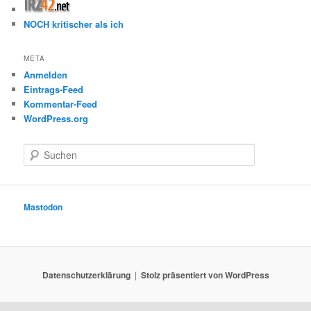
NOCH kritischer als ich
META
Anmelden
Eintrags-Feed
Kommentar-Feed
WordPress.org
S
u
c
h
e
Mastodon
n
Datenschutzerklärung
Stolz präsentiert von WordPress