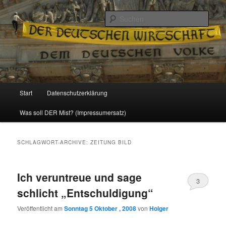
Politik, Wirtschaft, Soziales und Gesellschaft
Such
Reizzentrum
Hauptmenü
Start
Datenschutzerklärung
Zum
Zum
Was soll DER Mist? (Impressumersatz)
Inhalt
sekundären
wechseln
Inhalt
SCHLAGWORT-ARCHIVE:
ZEITUNG BILD
wechseln
Ich veruntreue und sage
3
schlicht „Entschuldigung“
Veröffentlicht am
Sonntag 5 Oktober , 2008
von
Holger