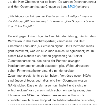
Ja, der Herr Obermann hat es leicht. Da werden Daten veruntreut
und Herr Obermann hat die Chuzpe zu (laut
SPON
)erklären:
„Wir können uns bei unseren Kunden nur entschuldigen“, sagte er
der Zeitung „Bild am Sonntag“. Er betonte: „Das Ganze ist ein sehr
ärgerlicher Vorfall.“
Da wird gegen Grundzüge der Geschäftsbeziehung, nämlich dem
Vertrauen
in den Geschäftspartner, verstossen und Herr
Obermann kann sich „nur entschuldigen“. Herr Obermann weiss
ganz bestimmt, was ein NDA (non disclosure agreement) ist. In
einem NDA sichern sich Firmen gegenseitig VOR einer
Zusammenarbeit zu, das keine der Parteien etwaigen
Insiderinformationen „nach draussen“ gibt. Wobei „draussen“
schon Firmenmitarbeiter sind, die mit der direkten
Zusammenarbeit nichts zu tun haben. Vertrösse gegen NDAs
sind äusserst teuer, auch dies wird Herr Obermann wissen –
GANZ sicher. Dass er sich also nun hinstellt und sich „nur
entschuldigen“ kann, macht mich schon ein wenig sauer, denn
ich weiss wie NDAs der telekom aussehen und kann mir
vorstellen welch dicker Knüppel die Telekom-Anwälte rausholen,
wenn ein geschäftspartner nicht penibelst auf Daten aufpasst, die