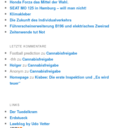
Honda Forza das Mittel der Wahl.
SEAT MO 125 in Hamburg – will man nicht!
Klimakleber
Die Zukunft des Individualverkehrs
Führerscheinerweiterung B196 und elektrisches Zweirad
Zeitenwende tut Not
LETZTE KOMMENTARE
Football prediction
zu
Cannabisfreigabe
-thh
zu
Cannabisfreigabe
Holger
zu
Cannabisfreigabe
Anonym
zu
Cannabisfreigabe
Homepage
zu
Kisbee: Die erste Inspektion und „Es wird
teuer“
LINKS
Der Tuedelkram
Erdstueck
Lawblog by Udo Vetter