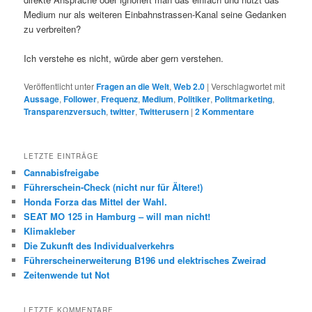
Medium nur als weiteren Einbahnstrassen-Kanal seine Gedanken
zu verbreiten?
Ich verstehe es nicht, würde aber gern verstehen.
Veröffentlicht unter
Fragen an die Welt
,
Web 2.0
|
Verschlagwortet mit
Aussage
,
Follower
,
Frequenz
,
Medium
,
Politiker
,
Politmarketing
,
Transparenzversuch
,
twitter
,
Twitterusern
|
2
Kommentare
LETZTE EINTRÄGE
Cannabisfreigabe
Führerschein-Check (nicht nur für Ältere!)
Honda Forza das Mittel der Wahl.
SEAT MO 125 in Hamburg – will man nicht!
Klimakleber
Die Zukunft des Individualverkehrs
Führerscheinerweiterung B196 und elektrisches Zweirad
Zeitenwende tut Not
LETZTE KOMMENTARE