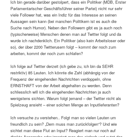
Ich bin gerade darüber gestolpert, dass ein Politiker (MDB, Erster
Parlamentarischer Geschäftsführer seiner Partei) nicht nur sehr
viele Follower hat, was ein Indiz für das Interesse an seinen
Aussagen sein kann (bei manchen Politikern ist es auch die
Suche nach Humor). Neben den Followern gibt es ja auch noch
(typischerweise) Menschen denen man auf Twitter folgt und da
wurde ich nachdenklich. Ein Politiker (also kein Arbeitsloser oder
so), der über 2200 Twitterusern folgt – kommt der noch zum
arbeiten, kommt der noch zum schlafen?
Ich folge auf Twitter derzeit (ich gebe zu, ich bin da SEHR
restriktiv) 85 Leuten. Ich könnte die Zahl (abhängig von der
Frequenz der eingehenden Nachrichten verdoppeln, ohne
ERNSTHAFT von der Arbeit abgehalten zu werden. Denn
schliesslich will ich die eingehenden Nachrichten ja auch
wenigstens sichten. Warum folgt jemand – der Twitter nicht als
Spielzeug ansieht – einer solchen Menge an Inputlieferanten?
Ich versuche zu verstehen.. Folgt man so vielen Leuten um
freundlich zu sein? „Dem muss man zurückfolgen“? Und wie
sichtet man diese Flut an Input? Reagiert man nur noch auf
direkte Ansprache oder ignoriert man das einfach und nutzt das