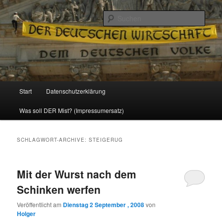
Politik, Wirtschaft, Soziales und Gesellschaft
Such
Reizzentrum
Hauptmenü
Start
Datenschutzerklärung
Zum
Zum
Was soll DER Mist? (Impressumersatz)
Inhalt
sekundären
wechseln
Inhalt
SCHLAGWORT-ARCHIVE:
STEIGERUG
wechseln
Mit der Wurst nach dem
Schinken werfen
Veröffentlicht am
Dienstag 2 September , 2008
von
Holger