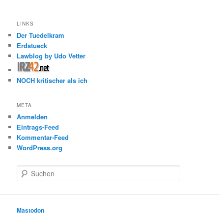
LINKS
Der Tuedelkram
Erdstueck
Lawblog by Udo Vetter
NOCH kritischer als ich
META
Anmelden
Eintrags-Feed
Kommentar-Feed
WordPress.org
S
u
c
h
e
Mastodon
n