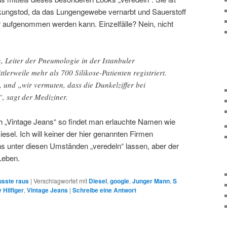
ckungstod, da das Lungengewebe vernarbt und Sauerstoff
 aufgenommen werden kann. Einzelfälle? Nein, nicht
n, Leiter der Pneumologie in der Istanbuler
ittlerweile mehr als 700 Silikose-Patienten registriert.
hl, und „wir vermuten, dass die Dunkelziffer bei
“, sagt der Mediziner.
h „Vintage Jeans“ so findet man erlauchte Namen wie
esel. Ich will keiner der hier genannten Firmen
ans unter diesen Umständen „veredeln“ lassen, aber der
Leben.
sste raus
|
Verschlagwortet mit
Diesel
,
google
,
Junger Mann
,
S
Hilfiger
,
Vintage Jeans
|
Schreibe eine Antwort