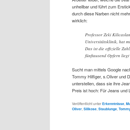
unheilbar und führt zum Ersti
durch diese Narben nicht mehr
wirklich:
Professor Zeki Kilicasla
Universitätsklinik, hat m
Das ist die offizielle Za
fünftausend Opfern liegt
Sucht man mittels Google nac
Tommy Hilfiger, s.Oliver und Di
unterstellen, dass sie ihre Je
Preis ist hoch: Für Jeans und 
Veröffentlicht unter
Erkenntnisse
,
Mu
Oliver
,
Silikose
,
Staublunge
,
Tommy 