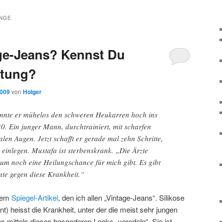
NGE
ge-Jeans? Kennst Du
rtung?
2009
von
Holger
onnte er mühelos den schweren Heukarren hoch ins
0. Ein junger Mann, durchtrainiert, mit scharfen
en Augen. Jetzt schafft er gerade mal zehn Schritte,
einlegen. Mustafa ist sterbenskrank. „Die Ärzte
aum noch eine Heilungschance für mich gibt. Es gibt
te gegen diese Krankheit.“
inem
Spiegel-Artikel
, den ich allen „Vintage-Jeans“. Silikose
t) heisst die Krankheit, unter der die meist sehr jungen
ns mittels dieses besonderen Looks „veredeln“. Sie ist