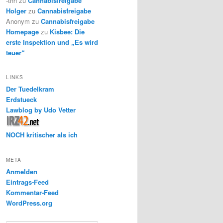
-thh
zu
Cannabisfreigabe
Holger
zu
Cannabisfreigabe
Anonym
zu
Cannabisfreigabe
Homepage
zu
Kisbee: Die
erste Inspektion und „Es wird
teuer“
LINKS
Der Tuedelkram
Erdstueck
Lawblog by Udo Vetter
NOCH kritischer als ich
META
Anmelden
Eintrags-Feed
Kommentar-Feed
WordPress.org