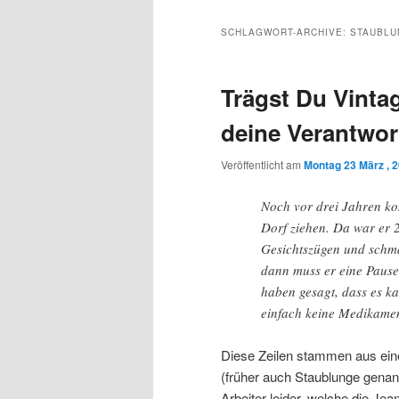
Inhalt
sekundären
SCHLAGWORT-ARCHIVE:
STAUBLU
wechseln
Inhalt
Trägst Du Vinta
wechseln
deine Verantwo
Veröffentlicht am
Montag 23 März , 
Noch vor drei Jahren k
Dorf ziehen. Da war er 2
Gesichtszügen und schmal
dann muss er eine Pause 
haben gesagt, dass es k
einfach keine Medikamen
Diese Zeilen stammen aus e
(früher auch Staublunge genann
Arbeiter leider, welche die Jea