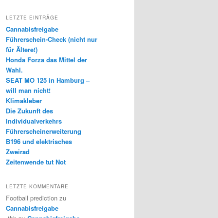
LETZTE EINTRÄGE
Cannabisfreigabe
Führerschein-Check (nicht nur
für Ältere!)
Honda Forza das Mittel der
Wahl.
SEAT MO 125 in Hamburg –
will man nicht!
Klimakleber
Die Zukunft des
Individualverkehrs
Führerscheinerweiterung
B196 und elektrisches
Zweirad
Zeitenwende tut Not
LETZTE KOMMENTARE
Football prediction
zu
Cannabisfreigabe