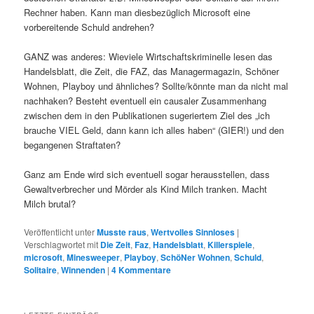
Rechner haben. Kann man diesbezüglich Microsoft eine
vorbereitende Schuld andrehen?
GANZ was anderes: Wieviele Wirtschaftskriminelle lesen das
Handelsblatt, die Zeit, die FAZ, das Managermagazin, Schöner
Wohnen, Playboy und ähnliches? Sollte/könnte man da nicht mal
nachhaken? Besteht eventuell ein causaler Zusammenhang
zwischen dem in den Publikationen sugeriertem Ziel des „ich
brauche VIEL Geld, dann kann ich alles haben“ (GIER!) und den
begangenen Straftaten?
Ganz am Ende wird sich eventuell sogar herausstellen, dass
Gewaltverbrecher und Mörder als Kind Milch tranken. Macht
Milch brutal?
Veröffentlicht unter
Musste raus
,
Wertvolles Sinnloses
|
Verschlagwortet mit
Die Zeit
,
Faz
,
Handelsblatt
,
Killerspiele
,
microsoft
,
Minesweeper
,
Playboy
,
SchöNer Wohnen
,
Schuld
,
Solitaire
,
Winnenden
|
4
Kommentare