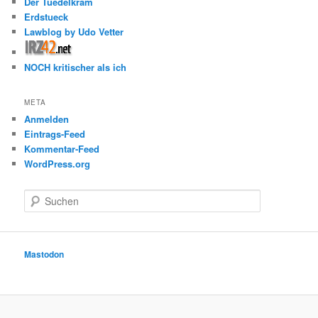
Der Tuedelkram
Erdstueck
Lawblog by Udo Vetter
NOCH kritischer als ich
META
Anmelden
Eintrags-Feed
Kommentar-Feed
WordPress.org
S
u
c
h
e
Mastodon
n