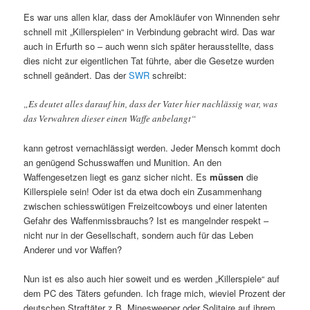
Es war uns allen klar, dass der Amokläufer von Winnenden sehr
schnell mit „Killerspielen“ in Verbindung gebracht wird. Das war
auch in Erfurth so – auch wenn sich später herausstellte, dass
dies nicht zur eigentlichen Tat führte, aber die Gesetze wurden
schnell geändert. Das der
SWR
schreibt:
„Es deutet alles darauf hin, dass der Vater hier nachlässig war, was
das Verwahren dieser einen Waffe anbelangt“
kann getrost vernachlässigt werden. Jeder Mensch kommt doch
an genügend Schusswaffen und Munition. An den
Waffengesetzen liegt es ganz sicher nicht. Es
müssen
die
Killerspiele sein! Oder ist da etwa doch ein Zusammenhang
zwischen schiesswütigen Freizeitcowboys und einer latenten
Gefahr des Waffenmissbrauchs? Ist es mangelnder respekt –
nicht nur in der Gesellschaft, sondern auch für das Leben
Anderer und vor Waffen?
Nun ist es also auch hier soweit und es werden „Killerspiele“ auf
dem PC des Täters gefunden. Ich frage mich, wieviel Prozent der
deutschen Straftäter z.B. Minesweeper oder Solitaire auf ihrem