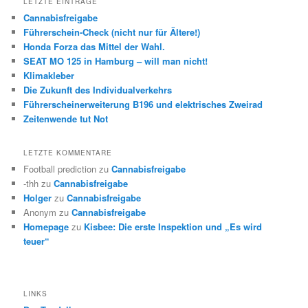
LETZTE EINTRÄGE
Cannabisfreigabe
Führerschein-Check (nicht nur für Ältere!)
Honda Forza das Mittel der Wahl.
SEAT MO 125 in Hamburg – will man nicht!
Klimakleber
Die Zukunft des Individualverkehrs
Führerscheinerweiterung B196 und elektrisches Zweirad
Zeitenwende tut Not
LETZTE KOMMENTARE
Football prediction
zu
Cannabisfreigabe
-thh
zu
Cannabisfreigabe
Holger
zu
Cannabisfreigabe
Anonym
zu
Cannabisfreigabe
Homepage
zu
Kisbee: Die erste Inspektion und „Es wird
teuer“
LINKS