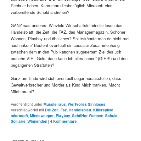
Rechner haben. Kann man diesbezüglich Microsoft eine
vorbereitende Schuld andrehen?
GANZ was anderes: Wieviele Wirtschaftskriminelle lesen das
Handelsblatt, die Zeit, die FAZ, das Managermagazin, Schöner
Wohnen, Playboy und ähnliches? Sollte/könnte man da nicht mal
nachhaken? Besteht eventuell ein causaler Zusammenhang
zwischen dem in den Publikationen sugeriertem Ziel des „ich
brauche VIEL Geld, dann kann ich alles haben“ (GIER!) und den
begangenen Straftaten?
Ganz am Ende wird sich eventuell sogar herausstellen, dass
Gewaltverbrecher und Mörder als Kind Milch tranken. Macht
Milch brutal?
Veröffentlicht unter
Musste raus
,
Wertvolles Sinnloses
|
Verschlagwortet mit
Die Zeit
,
Faz
,
Handelsblatt
,
Killerspiele
,
microsoft
,
Minesweeper
,
Playboy
,
SchöNer Wohnen
,
Schuld
,
Solitaire
,
Winnenden
|
4
Kommentare