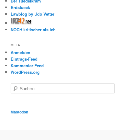
Der Tuedelkram
Erdstueck
Lawblog by Udo Vetter
NOCH kritischer als ich
META
Anmelden
Eintrags-Feed
Kommentar-Feed
WordPress.org
S
u
c
h
e
Mastodon
n