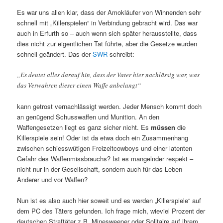
Es war uns allen klar, dass der Amokläufer von Winnenden sehr
schnell mit „Killerspielen“ in Verbindung gebracht wird. Das war
auch in Erfurth so – auch wenn sich später herausstellte, dass
dies nicht zur eigentlichen Tat führte, aber die Gesetze wurden
schnell geändert. Das der
SWR
schreibt:
„Es deutet alles darauf hin, dass der Vater hier nachlässig war, was
das Verwahren dieser einen Waffe anbelangt“
kann getrost vernachlässigt werden. Jeder Mensch kommt doch
an genügend Schusswaffen und Munition. An den
Waffengesetzen liegt es ganz sicher nicht. Es
müssen
die
Killerspiele sein! Oder ist da etwa doch ein Zusammenhang
zwischen schiesswütigen Freizeitcowboys und einer latenten
Gefahr des Waffenmissbrauchs? Ist es mangelnder respekt –
nicht nur in der Gesellschaft, sondern auch für das Leben
Anderer und vor Waffen?
Nun ist es also auch hier soweit und es werden „Killerspiele“ auf
dem PC des Täters gefunden. Ich frage mich, wieviel Prozent der
deutschen Straftäter z.B. Minesweeper oder Solitaire auf ihrem