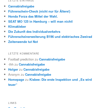
LETZTE EINTRÄGE
Cannabisfreigabe
Führerschein-Check (nicht nur für Ältere!)
Honda Forza das Mittel der Wahl.
SEAT MO 125 in Hamburg – will man nicht!
Klimakleber
Die Zukunft des Individualverkehrs
Führerscheinerweiterung B196 und elektrisches Zweirad
Zeitenwende tut Not
LETZTE KOMMENTARE
Football prediction
zu
Cannabisfreigabe
-thh
zu
Cannabisfreigabe
Holger
zu
Cannabisfreigabe
Anonym
zu
Cannabisfreigabe
Homepage
zu
Kisbee: Die erste Inspektion und „Es wird
teuer“
LINKS