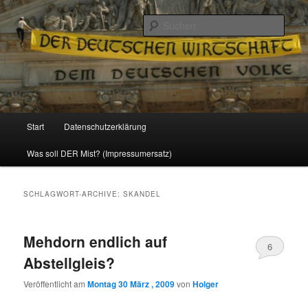
Politik, Wirtschaft, Soziales und Gesellschaft
Such
Reizzentrum
Hauptmenü
Start
Datenschutzerklärung
Zum
Zum
Was soll DER Mist? (Impressumersatz)
Inhalt
sekundären
wechseln
Inhalt
SCHLAGWORT-ARCHIVE:
SKANDEL
wechseln
Mehdorn endlich auf
6
Abstellgleis?
Veröffentlicht am
Montag 30 März , 2009
von
Holger