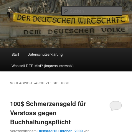
Politik, Wirtschaft, Soziales und Gesellschaft
Such
Reizzentrum
Hauptmenü
Start
Datenschutzerklärung
Zum
Zum
Was soll DER Mist? (Impressumersatz)
Inhalt
sekundären
wechseln
Inhalt
SCHLAGWORT-ARCHIVE:
SIDEKICK
wechseln
100$ Schmerzensgeld für
Verstoss gegen
Buchhaltungspflicht
Veröffentlicht am
Dienstag 13 Oktober , 2009
von