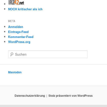
NOCH kritischer als ich
META
Anmelden
Eintrags-Feed
Kommentar-Feed
WordPress.org
S
u
c
h
e
Mastodon
n
Datenschutzerklärung
Stolz präsentiert von WordPress