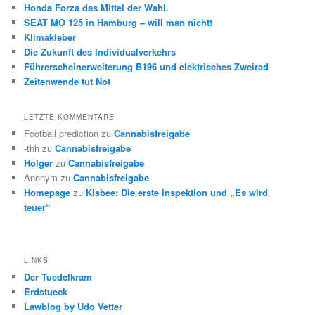
Honda Forza das Mittel der Wahl.
SEAT MO 125 in Hamburg – will man nicht!
Klimakleber
Die Zukunft des Individualverkehrs
Führerscheinerweiterung B196 und elektrisches Zweirad
Zeitenwende tut Not
LETZTE KOMMENTARE
Football prediction
zu
Cannabisfreigabe
-thh
zu
Cannabisfreigabe
Holger
zu
Cannabisfreigabe
Anonym
zu
Cannabisfreigabe
Homepage
zu
Kisbee: Die erste Inspektion und „Es wird
teuer“
LINKS
Der Tuedelkram
Erdstueck
Lawblog by Udo Vetter