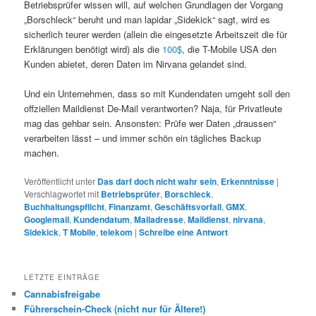
Betriebsprüfer wissen will, auf welchen Grundlagen der Vorgang
„Borschleck“ beruht und man lapidar „Sidekick“ sagt, wird es
sicherlich teurer werden (allein die eingesetzte Arbeitszeit die für
Erklärungen benötigt wird) als die
100$
, die T-Mobile USA den
Kunden abietet, deren Daten im Nirvana gelandet sind.
Und ein Unternehmen, dass so mit Kundendaten umgeht soll den
offziellen Maildienst De-Mail verantworten? Naja, für Privatleute
mag das gehbar sein. Ansonsten: Prüfe wer Daten „draussen“
verarbeiten lässt – und immer schön ein tägliches Backup
machen.
Veröffentlicht unter
Das darf doch nicht wahr sein
,
Erkenntnisse
|
Verschlagwortet mit
Betriebsprüfer
,
Borschleck
,
Buchhaltungspflicht
,
Finanzamt
,
Geschäftsvorfall
,
GMX
,
Googlemail
,
Kundendatum
,
Mailadresse
,
Maildienst
,
nirvana
,
Sidekick
,
T Mobile
,
telekom
|
Schreibe eine Antwort
LETZTE EINTRÄGE
Cannabisfreigabe
Führerschein-Check (nicht nur für Ältere!)