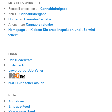
LETZTE KOMMENTARE
Football prediction
zu
Cannabisfreigabe
-thh
zu
Cannabisfreigabe
Holger
zu
Cannabisfreigabe
Anonym
zu
Cannabisfreigabe
Homepage
zu
Kisbee: Die erste Inspektion und „Es wird
teuer“
LINKS
Der Tuedelkram
Erdstueck
Lawblog by Udo Vetter
NOCH kritischer als ich
META
Anmelden
Eintrags-Feed
Kommentar-Feed