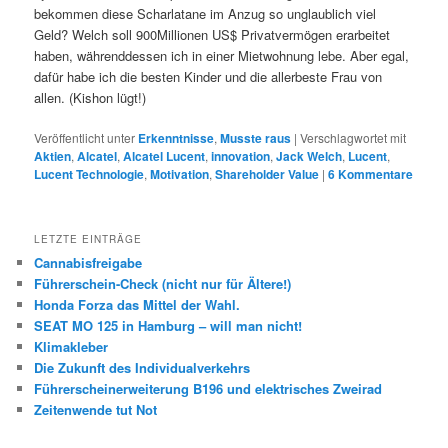
bekommen diese Scharlatane im Anzug so unglaublich viel
Geld? Welch soll 900Millionen US$ Privatvermögen erarbeitet
haben, währenddessen ich in einer Mietwohnung lebe. Aber egal,
dafür habe ich die besten Kinder und die allerbeste Frau von
allen. (Kishon lügt!)
Veröffentlicht unter
Erkenntnisse
,
Musste raus
|
Verschlagwortet mit
Aktien
,
Alcatel
,
Alcatel Lucent
,
innovation
,
Jack Welch
,
Lucent
,
Lucent Technologie
,
Motivation
,
Shareholder Value
|
6
Kommentare
LETZTE EINTRÄGE
Cannabisfreigabe
Führerschein-Check (nicht nur für Ältere!)
Honda Forza das Mittel der Wahl.
SEAT MO 125 in Hamburg – will man nicht!
Klimakleber
Die Zukunft des Individualverkehrs
Führerscheinerweiterung B196 und elektrisches Zweirad
Zeitenwende tut Not