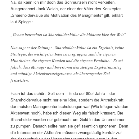
Na, da kann ich mir doch das Schmunzeln nicht verkeifen.
Ausgerechnet Jack Welch, der einer der Väter des Konzeptes
„Shareholdervalue als Motivation des Managments“ gilt, erklärt
laut Spiegel:
„Genau betrachtet ist Shareholder-Value die blödeste Idee der Welt“
Nun sagt er der Zeitung: „Shareholder-Value ist ein Ergebnis, keine
Strategie, die wichtigsten Interessensgruppen sind die eigenen
Mitarbeiter, die eigenen Kunden und die eigenen Produkte.“ Es sei
falsch, dass Manager und Investoren den stetigen Ergebnisanstieg
und ständige Aktienkurssteigerungen als überragendes Ziel
festsetzten.
Hach ist das schön. Seit dem – Ende der 80er Jahre – der
Shareholdervalue nicht nur eine Idee, sondern die Antriebskraft
der meisten Managmententscheidungen war (Wie kriegen wie den
Aktienwert hoch), habe ich diesen Weg als falsch kritisiert. Die
Shareholder werden nur gebraucht um Geld in das Unternehmen
zu pumpen. Danach sollte man sie geflissentlich ignorieren. Denn
die Interessen der Aktionäre müssen zwangsläufig konträr zur
der Nachhaltigkeit der Unternehmensentscheidungen laufen.