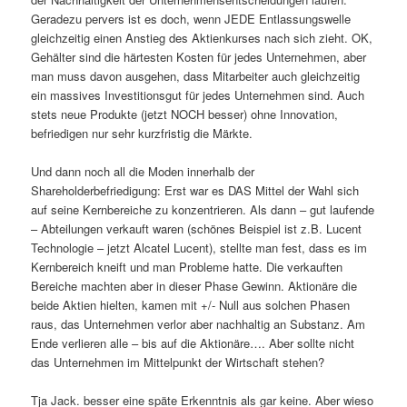
Geradezu pervers ist es doch, wenn JEDE Entlassungswelle
gleichzeitig einen Anstieg des Aktienkurses nach sich zieht. OK,
Gehälter sind die härtesten Kosten für jedes Unternehmen, aber
man muss davon ausgehen, dass Mitarbeiter auch gleichzeitig
ein massives Investitionsgut für jedes Unternehmen sind. Auch
stets neue Produkte (jetzt NOCH besser) ohne Innovation,
befriedigen nur sehr kurzfristig die Märkte.
Und dann noch all die Moden innerhalb der
Shareholderbefriedigung: Erst war es DAS Mittel der Wahl sich
auf seine Kernbereiche zu konzentrieren. Als dann – gut laufende
– Abteilungen verkauft waren (schönes Beispiel ist z.B. Lucent
Technologie – jetzt Alcatel Lucent), stellte man fest, dass es im
Kernbereich kneift und man Probleme hatte. Die verkauften
Bereiche machten aber in dieser Phase Gewinn. Aktionäre die
beide Aktien hielten, kamen mit +/- Null aus solchen Phasen
raus, das Unternehmen verlor aber nachhaltig an Substanz. Am
Ende verlieren alle – bis auf die Aktionäre…. Aber sollte nicht
das Unternehmen im Mittelpunkt der Wirtschaft stehen?
Tja Jack. besser eine späte Erkenntnis als gar keine. Aber wieso