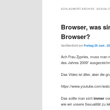
Inhalt
sekundären
SCHLAGWORT-ARCHIVE:
SEXUALI
wechseln
Inhalt
Browser, was s
wechseln
Browser?
Veröffentlicht am
Freitag 26 Juni , 2
Ach Frau Zypries, muss man nic
des Jahres 2009“ ausgezeichn
Das Video ist älter, aber die gr
httpv://www.youtube.com/w
Das sollte man sich
immer
vor
wie wir unsere Sexualität zu l