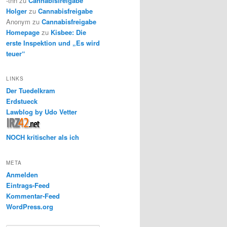
-thh
zu
Cannabisfreigabe
Holger
zu
Cannabisfreigabe
Anonym
zu
Cannabisfreigabe
Homepage
zu
Kisbee: Die
erste Inspektion und „Es wird
teuer“
LINKS
Der Tuedelkram
Erdstueck
Lawblog by Udo Vetter
NOCH kritischer als ich
META
Anmelden
Eintrags-Feed
Kommentar-Feed
WordPress.org