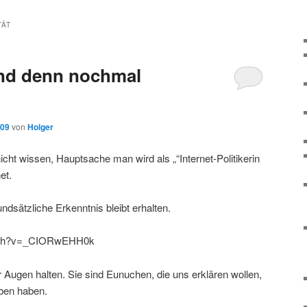
TÄT
ind denn nochmal
009
von
Holger
ht wissen, Hauptsache man wird als „“Internet-Politikerin
et.
undsätzliche Erkenntnis bleibt erhalten.
atch?v=_CIORwEHH0k
 Augen halten. Sie sind Eunuchen, die uns erklären wollen,
eben haben.