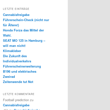
LETZTE EINTRÄGE
Cannabisfreigabe
Führerschein-Check (nicht nur
für Ältere!)
Honda Forza das Mittel der
Wahl.
SEAT MO 125 in Hamburg –
will man nicht!
Klimakleber
Die Zukunft des
Individualverkehrs
Führerscheinerweiterung
B196 und elektrisches
Zweirad
Zeitenwende tut Not
LETZTE KOMMENTARE
Football prediction
zu
Cannabisfreigabe