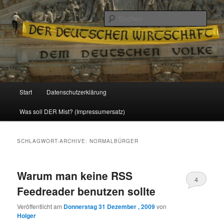
Politik, Wirtschaft, Soziales und Gesellschaft
Such
Reizzentrum
Hauptmenü
Start
Datenschutzerklärung
Zum
Zum
Was soll DER Mist? (Impressumersatz)
Inhalt
sekundären
wechseln
Inhalt
SCHLAGWORT-ARCHIVE:
NORMALBÜRGER
wechseln
Warum man keine RSS
4
Feedreader benutzen sollte
Veröffentlicht am
Donnerstag 31 Dezember , 2009
von
Holger