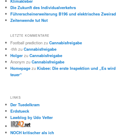
Klimakleber
Die Zukunft des Individualverkehrs
Führerscheinerweiterung B196 und elektrisches Zweirad
Zeitenwende tut Not
LETZTE KOMMENTARE
Football prediction
zu
Cannabisfreigabe
-thh
zu
Cannabisfreigabe
Holger
zu
Cannabisfreigabe
Anonym
zu
Cannabisfreigabe
Homepage
zu
Kisbee: Die erste Inspektion und „Es wird
teuer“
LINKS
Der Tuedelkram
Erdstueck
Lawblog by Udo Vetter
NOCH kritischer als ich