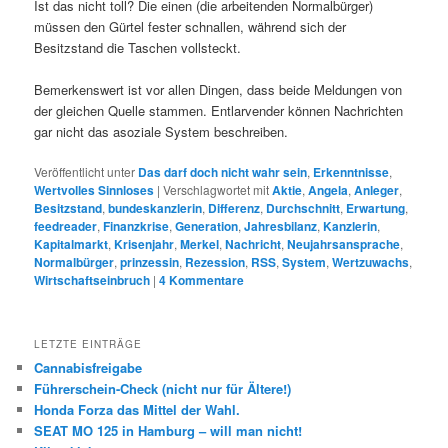
Ist das nicht toll? Die einen (die arbeitenden Normalbürger)
müssen den Gürtel fester schnallen, während sich der
Besitzstand die Taschen vollsteckt.
Bemerkenswert ist vor allen Dingen, dass beide Meldungen von
der gleichen Quelle stammen. Entlarvender können Nachrichten
gar nicht das asoziale System beschreiben.
Veröffentlicht unter
Das darf doch nicht wahr sein
,
Erkenntnisse
,
Wertvolles Sinnloses
|
Verschlagwortet mit
Aktie
,
Angela
,
Anleger
,
Besitzstand
,
bundeskanzlerin
,
Differenz
,
Durchschnitt
,
Erwartung
,
feedreader
,
Finanzkrise
,
Generation
,
Jahresbilanz
,
Kanzlerin
,
Kapitalmarkt
,
Krisenjahr
,
Merkel
,
Nachricht
,
Neujahrsansprache
,
Normalbürger
,
prinzessin
,
Rezession
,
RSS
,
System
,
Wertzuwachs
,
Wirtschaftseinbruch
|
4
Kommentare
LETZTE EINTRÄGE
Cannabisfreigabe
Führerschein-Check (nicht nur für Ältere!)
Honda Forza das Mittel der Wahl.
SEAT MO 125 in Hamburg – will man nicht!