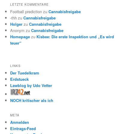
LETZTE KOMMENTARE
Football prediction
zu
Cannabisfreigabe
-thh
zu
Cannabisfreigabe
Holger
zu
Cannabisfreigabe
Anonym
zu
Cannabisfreigabe
Homepage
zu
Kisbee: Die erste Inspektion und „Es wird
teuer“
LINKS
Der Tuedelkram
Erdstueck
Lawblog by Udo Vetter
NOCH kritischer als ich
META
Anmelden
Eintrags-Feed