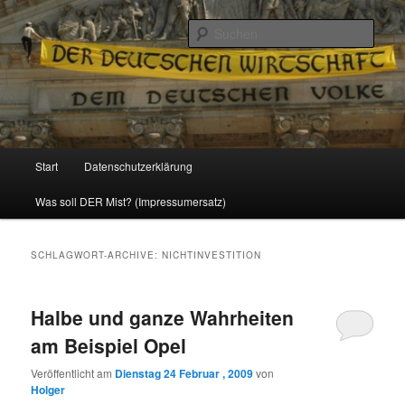
Politik, Wirtschaft, Soziales und Gesellschaft
Such
Reizzentrum
Hauptmenü
Start
Datenschutzerklärung
Zum
Zum
Was soll DER Mist? (Impressumersatz)
Inhalt
sekundären
wechseln
Inhalt
SCHLAGWORT-ARCHIVE:
NICHTINVESTITION
wechseln
Halbe und ganze Wahrheiten
am Beispiel Opel
Veröffentlicht am
Dienstag 24 Februar , 2009
von
Holger