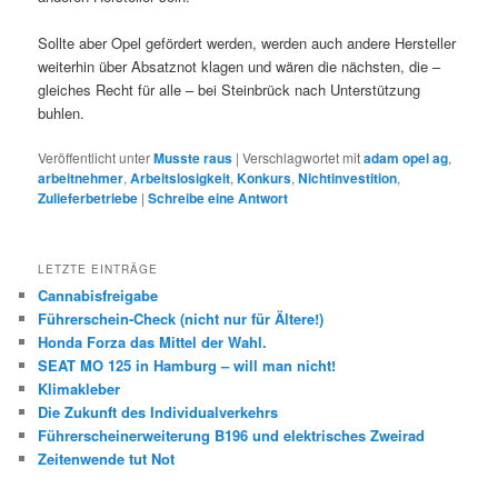
Sollte aber Opel gefördert werden, werden auch andere Hersteller
weiterhin über Absatznot klagen und wären die nächsten, die –
gleiches Recht für alle – bei Steinbrück nach Unterstützung
buhlen.
Veröffentlicht unter
Musste raus
|
Verschlagwortet mit
adam opel ag
,
arbeitnehmer
,
Arbeitslosigkeit
,
Konkurs
,
Nichtinvestition
,
Zulieferbetriebe
|
Schreibe eine Antwort
LETZTE EINTRÄGE
Cannabisfreigabe
Führerschein-Check (nicht nur für Ältere!)
Honda Forza das Mittel der Wahl.
SEAT MO 125 in Hamburg – will man nicht!
Klimakleber
Die Zukunft des Individualverkehrs
Führerscheinerweiterung B196 und elektrisches Zweirad
Zeitenwende tut Not