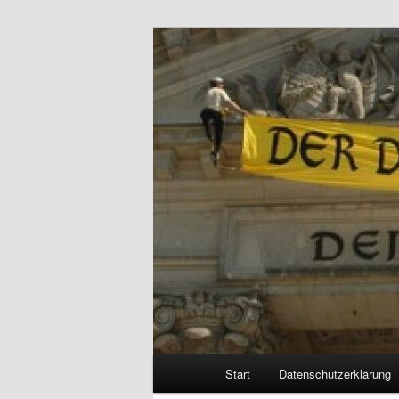
Politik, Wirtschaft, Soziales un
Reizzentrum
Hauptmenü
Start
Datenschutzerklärung
Zum
Zum