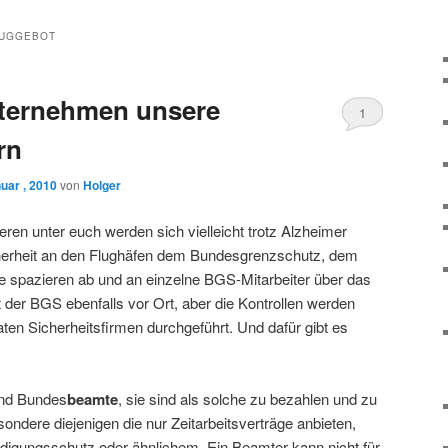
LUGGEBOT
ternehmen unsere
1
rn
uar , 2010
von
Holger
teren unter euch werden sich vielleicht trotz Alzheimer
cherheit an den Flughäfen dem Bundesgrenzschutz, dem
ge spazieren ab und an einzelne BGS-Mitarbeiter über das
 der BGS ebenfalls vor Ort, aber die Kontrollen werden
en Sicherheitsfirmen durchgeführt. Und dafür gibt es
ind Bundes
beamte
, sie sind als solche zu bezahlen und zu
sondere diejenigen die nur Zeitarbeitsverträge anbieten,
digungsschutz oder ähnlichem. Ein Beamter kann nicht für