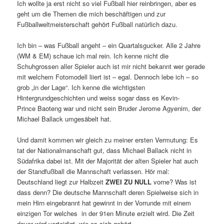
Ich wollte ja erst nicht so viel Fußball hier reinbringen, aber es
geht um die Themen die mich beschäftigen und zur
Fußballweltmeisterschaft gehört Fußball natürlich dazu.
Ich bin – was Fußball angeht – ein Quartalsgucker. Alle 2 Jahre
(WM & EM) schaue ich mal rein. Ich kenne nicht die
Schuhgrossen aller Spieler auch ist mir nicht bekannt wer gerade
mit welchem Fotomodell liiert ist – egal. Dennoch lebe ich – so
grob „in der Lage“. Ich kenne die wichtigsten
Hintergrundgeschichten und weiss sogar dass es Kevin-
Prince Baoteng war und nicht sein Bruder Jerome Agyenim, der
Michael Ballack umgesäbelt hat.
Und damit kommen wir gleich zu meiner ersten Vermutung: Es
tat der Nationalmanschaft gut, dass Michael Ballack nicht in
Südafrika dabei ist. Mit der Majorität der alten Spieler hat auch
der Standfußball die Mannschaft verlassen. Hör mal:
Deutschland liegt zur Halbzeit
ZWEI ZU NULL
vorne? Was ist
dass denn? Die deutsche Mannschaft deren Spielweise sich in
mein Hirn eingebrannt hat gewinnt in der Vorrunde mit einem
einzigen Tor welches in der 91en Minute erzielt wird. Die Zeit
davor wird verteidigt, wie es sich gehört.