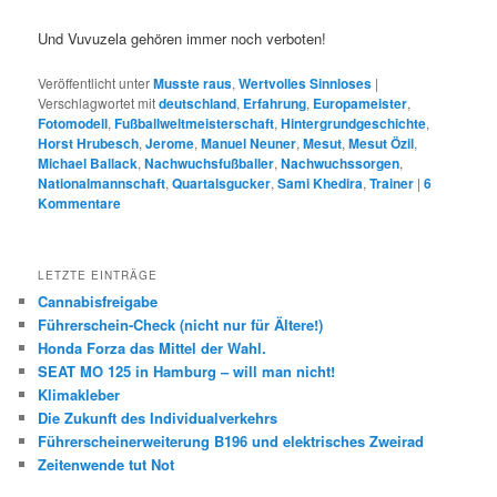
Und Vuvuzela gehören immer noch verboten!
Veröffentlicht unter
Musste raus
,
Wertvolles Sinnloses
|
Verschlagwortet mit
deutschland
,
Erfahrung
,
Europameister
,
Fotomodell
,
Fußballweltmeisterschaft
,
Hintergrundgeschichte
,
Horst Hrubesch
,
Jerome
,
Manuel Neuner
,
Mesut
,
Mesut Özil
,
Michael Ballack
,
Nachwuchsfußballer
,
Nachwuchssorgen
,
Nationalmannschaft
,
Quartalsgucker
,
Sami Khedira
,
Trainer
|
6
Kommentare
LETZTE EINTRÄGE
Cannabisfreigabe
Führerschein-Check (nicht nur für Ältere!)
Honda Forza das Mittel der Wahl.
SEAT MO 125 in Hamburg – will man nicht!
Klimakleber
Die Zukunft des Individualverkehrs
Führerscheinerweiterung B196 und elektrisches Zweirad
Zeitenwende tut Not