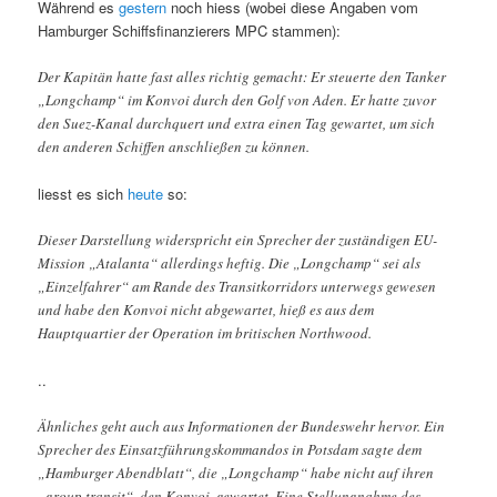
Während es
gestern
noch hiess (wobei diese Angaben vom
Hamburger Schiffsfinanzierers MPC stammen):
Der Kapitän hatte fast alles richtig gemacht: Er steuerte den Tanker
„Longchamp“ im Konvoi durch den Golf von Aden. Er hatte zuvor
den Suez-Kanal durchquert und extra einen Tag gewartet, um sich
den anderen Schiffen anschließen zu können.
liesst es sich
heute
so:
Dieser Darstellung widerspricht ein Sprecher der zuständigen EU-
Mission „Atalanta“ allerdings heftig. Die „Longchamp“ sei als
„Einzelfahrer“ am Rande des Transitkorridors unterwegs gewesen
und habe den Konvoi nicht abgewartet, hieß es aus dem
Hauptquartier der Operation im britischen Northwood.
..
Ähnliches geht auch aus Informationen der Bundeswehr hervor. Ein
Sprecher des Einsatzführungskommandos in Potsdam sagte dem
„Hamburger Abendblatt“, die „Longchamp“ habe nicht auf ihren
„group transit“, den Konvoi, gewartet. Eine Stellungnahme des