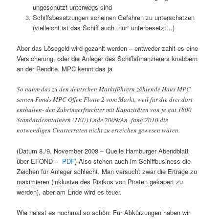
ungeschützt unterwegs sind
Schiffsbesatzungen scheinen Gefahren zu unterschätzen
(vielleicht ist das Schiff auch „nur“ unterbesetzt…)
Aber das Lösegeld wird gezahlt werden – entweder zahlt es eine
Versicherung, oder die Anleger des Schiffsfinanzierers knabbern
an der Rendite. MPC kennt das ja
So nahm das zu den deutschen Marktführern zählende Haus MPC
seinen Fonds MPC Offen Flotte 2 vom Markt, weil für die drei dort
enthalten- den Zubringerfrachter mit Kapazitäten von je gut 1800
Standardcontainern (TEU) Ende 2009/An- fang 2010 die
notwendigen Charterraten nicht zu erreichen gewesen wären.
(Datum 8./9. November 2008 – Quelle Hamburger Abendblatt
über EFOND –
PDF
) Also stehen auch im Schiffbusiness die
Zeichen für Anleger schlecht. Man versucht zwar die Erträge zu
maximieren (inklusive des Risikos von Piraten gekapert zu
werden), aber am Ende wird es teuer.
Wie heisst es nochmal so schön: Für Abkürzungen haben wir