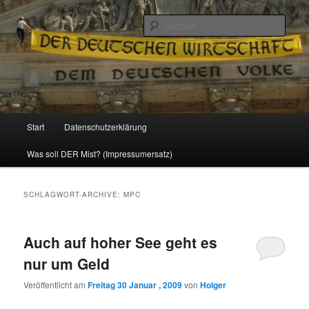
Politik, Wirtschaft, Soziales und Gesellschaft
Such
Reizzentrum
Hauptmenü
Start
Datenschutzerklärung
Zum
Zum
Was soll DER Mist? (Impressumersatz)
Inhalt
sekundären
wechseln
Inhalt
SCHLAGWORT-ARCHIVE:
MPC
wechseln
Auch auf hoher See geht es
nur um Geld
Veröffentlicht am
Freitag 30 Januar , 2009
von
Holger