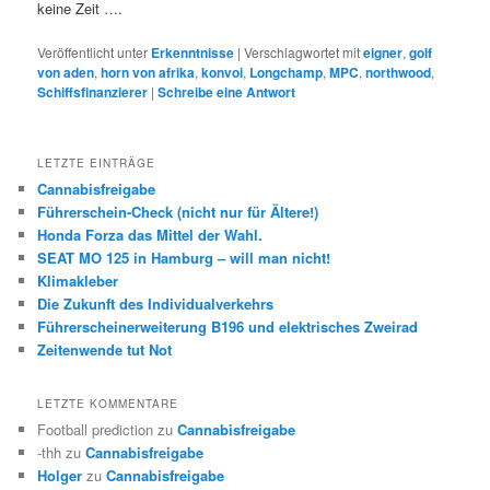
keine Zeit ….
Veröffentlicht unter
Erkenntnisse
|
Verschlagwortet mit
eigner
,
golf
von aden
,
horn von afrika
,
konvoi
,
Longchamp
,
MPC
,
northwood
,
Schiffsfinanzierer
|
Schreibe eine Antwort
LETZTE EINTRÄGE
Cannabisfreigabe
Führerschein-Check (nicht nur für Ältere!)
Honda Forza das Mittel der Wahl.
SEAT MO 125 in Hamburg – will man nicht!
Klimakleber
Die Zukunft des Individualverkehrs
Führerscheinerweiterung B196 und elektrisches Zweirad
Zeitenwende tut Not
LETZTE KOMMENTARE
Football prediction
zu
Cannabisfreigabe
-thh
zu
Cannabisfreigabe
Holger
zu
Cannabisfreigabe