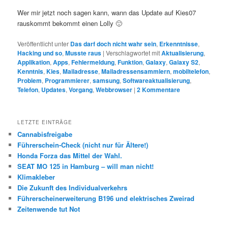
Wer mir jetzt noch sagen kann, wann das Update auf Kies07
rauskommt bekommt einen Lolly 🙂
Veröffentlicht unter
Das darf doch nicht wahr sein
,
Erkenntnisse
,
Hacking und so
,
Musste raus
|
Verschlagwortet mit
Aktualisierung
,
Applikation
,
Apps
,
Fehlermeldung
,
Funktion
,
Galaxy
,
Galaxy S2
,
Kenntnis
,
Kies
,
Mailadresse
,
Mailadressensammlern
,
mobiltelefon
,
Problem
,
Programmierer
,
samsung
,
Softwareaktualisierung
,
Telefon
,
Updates
,
Vorgang
,
Webbrowser
|
2
Kommentare
LETZTE EINTRÄGE
Cannabisfreigabe
Führerschein-Check (nicht nur für Ältere!)
Honda Forza das Mittel der Wahl.
SEAT MO 125 in Hamburg – will man nicht!
Klimakleber
Die Zukunft des Individualverkehrs
Führerscheinerweiterung B196 und elektrisches Zweirad
Zeitenwende tut Not