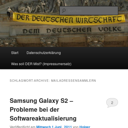
Politik, Wirtschaft, Soziales und Gesellschaft
Such
Reizzentrum
Hauptmenü
Start
Datenschutzerklärung
Zum
Zum
Was soll DER Mist? (Impressumersatz)
Inhalt
sekundären
wechseln
Inhalt
SCHLAGWORT-ARCHIVE:
MAILADRESSENSAMMLERN
wechseln
Samsung Galaxy S2 –
2
Probleme bei der
Softwareaktualisierung
Veröffentlicht am
Mittwoch 1 Juni , 2011
von
Holger