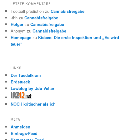
LETZTE KOMMENTARE
Football prediction
zu
Cannabisfreigabe
-thh
zu
Cannabisfreigabe
Holger
zu
Cannabisfreigabe
Anonym
zu
Cannabisfreigabe
Homepage
zu
Kisbee: Die erste Inspektion und „Es wird
teuer“
LINKS
Der Tuedelkram
Erdstueck
Lawblog by Udo Vetter
NOCH kritischer als ich
META
Anmelden
Eintrags-Feed
Kommentar-Feed