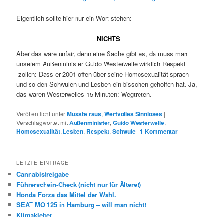
Eigentlich sollte hier nur ein Wort stehen:
NICHTS
Aber das wäre unfair, denn eine Sache gibt es, da muss man
unserem Außenminister Guido Westerwelle wirklich Respekt
zollen: Dass er 2001 offen über seine Homosexualität sprach
und so den Schwulen und Lesben ein bisschen geholfen hat. Ja,
das waren Westerwelles 15 Minuten: Wegtreten.
Veröffentlicht unter
Musste raus
,
Wertvolles Sinnloses
|
Verschlagwortet mit
Außenminister
,
Guido Westerwelle
,
Homosexualität
,
Lesben
,
Respekt
,
Schwule
|
1
Kommentar
LETZTE EINTRÄGE
Cannabisfreigabe
Führerschein-Check (nicht nur für Ältere!)
Honda Forza das Mittel der Wahl.
SEAT MO 125 in Hamburg – will man nicht!
Klimakleber