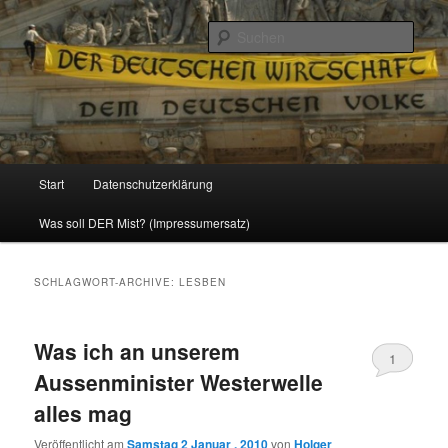
Politik, Wirtschaft, Soziales und Gesellschaft
Such
Reizzentrum
Hauptmenü
Start
Datenschutzerklärung
Zum
Zum
Was soll DER Mist? (Impressumersatz)
Inhalt
sekundären
wechseln
Inhalt
SCHLAGWORT-ARCHIVE:
LESBEN
wechseln
Was ich an unserem
1
Aussenminister Westerwelle
alles mag
Veröffentlicht am
Samstag 2 Januar , 2010
von
Holger