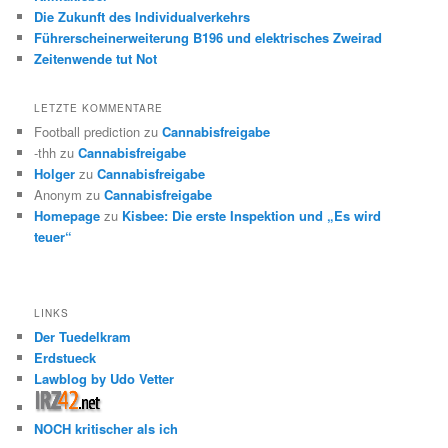
Die Zukunft des Individualverkehrs
Führerscheinerweiterung B196 und elektrisches Zweirad
Zeitenwende tut Not
LETZTE KOMMENTARE
Football prediction
zu
Cannabisfreigabe
-thh
zu
Cannabisfreigabe
Holger
zu
Cannabisfreigabe
Anonym
zu
Cannabisfreigabe
Homepage
zu
Kisbee: Die erste Inspektion und „Es wird
teuer“
LINKS
Der Tuedelkram
Erdstueck
Lawblog by Udo Vetter
NOCH kritischer als ich