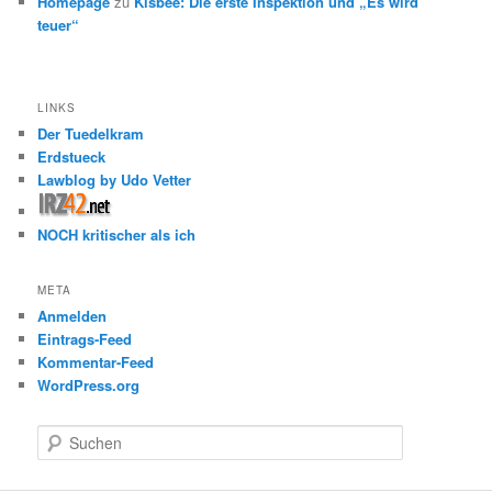
Homepage
zu
Kisbee: Die erste Inspektion und „Es wird
teuer“
LINKS
Der Tuedelkram
Erdstueck
Lawblog by Udo Vetter
NOCH kritischer als ich
META
Anmelden
Eintrags-Feed
Kommentar-Feed
WordPress.org
S
u
c