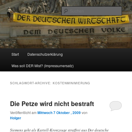
Politik, Wirtschaft, Soziales und Gesellschaft
Such
Reizzentrum
Hauptmenü
Start
Datenschutzerklärung
Zum
Zum
Was soll DER Mist? (Impressumersatz)
Inhalt
sekundären
wechseln
Inhalt
SCHLAGWORT-ARCHIVE:
KOSTENMINIMIERUNG
wechseln
Die Petze wird nicht bestraft
Veröffentlicht am
Mittwoch 7 Oktober , 2009
von
Holger
Siemens geht als Kartell-Kronzeuge straffrei aus Der deutsche