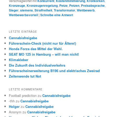
Verschlagwortet mit
Konkurrent
,
Kostenminimierung
,
Kronkorken
,
Kronzeuge
,
Kronzeugenregelung
,
Petze
,
Petzen
,
Preisabsprache
,
Sieger
,
siemens
,
Straffreiheit
,
Transformator
,
Wettbewerb
,
Wettbewerbsvorteil
|
Schreibe eine Antwort
LETZTE EINTRÄGE
Cannabisfreigabe
Führerschein-Check (nicht nur für Ältere!)
Honda Forza das Mittel der Wahl.
SEAT MO 125 in Hamburg – will man nicht!
Klimakleber
Die Zukunft des Individualverkehrs
Führerscheinerweiterung B196 und elektrisches Zweirad
Zeitenwende tut Not
LETZTE KOMMENTARE
Football prediction
zu
Cannabisfreigabe
-thh
zu
Cannabisfreigabe
Holger
zu
Cannabisfreigabe
Anonym
zu
Cannabisfreigabe