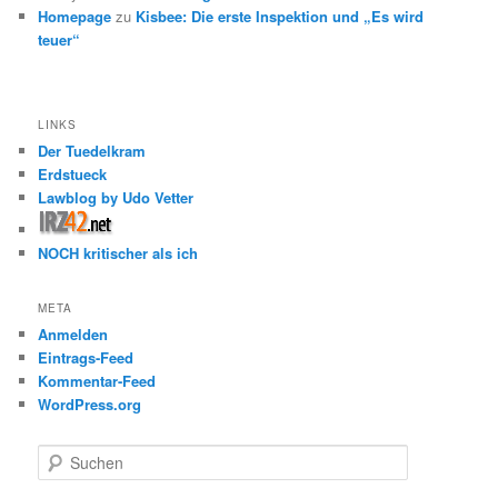
Homepage
zu
Kisbee: Die erste Inspektion und „Es wird
teuer“
LINKS
Der Tuedelkram
Erdstueck
Lawblog by Udo Vetter
NOCH kritischer als ich
META
Anmelden
Eintrags-Feed
Kommentar-Feed
WordPress.org
S
u
c