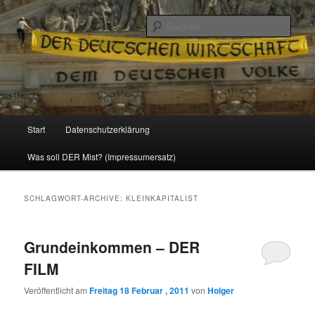
Politik, Wirtschaft, Soziales und Gesellschaft
Such
Reizzentrum
Hauptmenü
Start
Datenschutzerklärung
Zum
Zum
Was soll DER Mist? (Impressumersatz)
Inhalt
sekundären
wechseln
Inhalt
SCHLAGWORT-ARCHIVE:
KLEINKAPITALIST
wechseln
Grundeinkommen – DER
FILM
Veröffentlicht am
Freitag 18 Februar , 2011
von
Holger