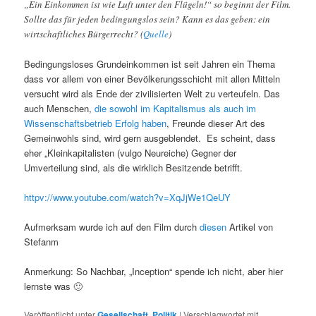
„Ein Einkommen ist wie Luft unter den Flügeln!“ so beginnt der Film.
Sollte das für jeden bedingungslos sein? Kann es das geben: ein
wirtschaftliches Bürgerrecht? (
Quelle
)
Bedingungsloses Grundeinkommen ist seit Jahren ein Thema
dass vor allem von einer Bevölkerungsschicht mit allen Mitteln
versucht wird als Ende der zivilisierten Welt zu verteufeln. Das
auch Menschen,
die sowohl im Kapitalismus als auch im
Wissenschaftsbetrieb Erfolg haben
, Freunde dieser Art des
Gemeinwohls sind, wird gern ausgeblendet. Es scheint, dass
eher „Kleinkapitalisten (vulgo Neureiche) Gegner der
Umverteilung sind, als die wirklich Besitzende betrifft.
httpv://www.youtube.com/watch?v=XqJjWe1QeUY
Aufmerksam wurde ich auf den Film durch
diesen
Artikel von
Stefanm
Anmerkung: So Nachbar, „Inception“ spende ich nicht, aber hier
lernste was 🙂
Veröffentlicht unter
Gesellschaft
,
Politik
|
Verschlagwortet mit