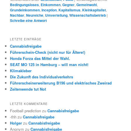
Bedingungsloses
,
Einkommen
,
Gegner
,
Gemeinwohl
,
Grundeinkommen
,
Inception
,
Kapitalismus
,
Kleinkapitalist
,
Nachbar
,
Neureiche
,
Umverteilung
,
Wissenschaftsbetrieb
|
Schreibe eine Antwort
LETZTE EINTRÄGE
Cannabisfreigabe
Führerschein-Check (nicht nur für Ältere!)
Honda Forza das Mittel der Wahl.
SEAT MO 125 in Hamburg – will man nicht!
Klimakleber
Die Zukunft des Individualverkehrs
Führerscheinerweiterung B196 und elektrisches Zweirad
Zeitenwende tut Not
LETZTE KOMMENTARE
Football prediction
zu
Cannabisfreigabe
-thh
zu
Cannabisfreigabe
Holger
zu
Cannabisfreigabe
Anonym
zu
Cannabisfreigabe