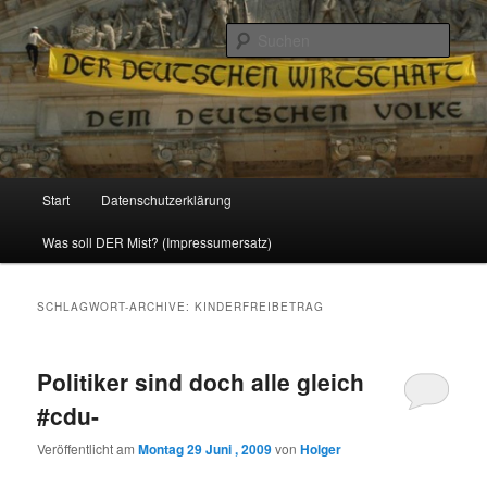
Politik, Wirtschaft, Soziales und Gesellschaft
Such
Reizzentrum
Hauptmenü
Start
Datenschutzerklärung
Zum
Zum
Was soll DER Mist? (Impressumersatz)
Inhalt
sekundären
wechseln
Inhalt
SCHLAGWORT-ARCHIVE:
KINDERFREIBETRAG
wechseln
Politiker sind doch alle gleich
#cdu-
Veröffentlicht am
Montag 29 Juni , 2009
von
Holger