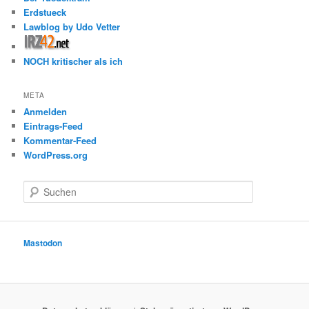
Erdstueck
Lawblog by Udo Vetter
NOCH kritischer als ich
META
Anmelden
Eintrags-Feed
Kommentar-Feed
WordPress.org
S
u
c
h
e
Mastodon
n