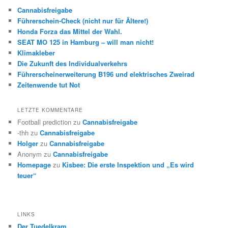
Cannabisfreigabe
Führerschein-Check (nicht nur für Ältere!)
Honda Forza das Mittel der Wahl.
SEAT MO 125 in Hamburg – will man nicht!
Klimakleber
Die Zukunft des Individualverkehrs
Führerscheinerweiterung B196 und elektrisches Zweirad
Zeitenwende tut Not
LETZTE KOMMENTARE
Football prediction
zu
Cannabisfreigabe
-thh
zu
Cannabisfreigabe
Holger
zu
Cannabisfreigabe
Anonym
zu
Cannabisfreigabe
Homepage
zu
Kisbee: Die erste Inspektion und „Es wird
teuer“
LINKS
Der Tuedelkram