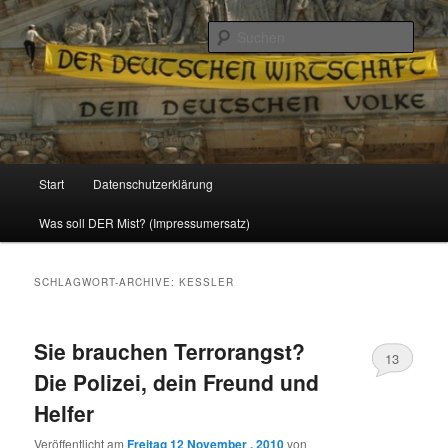
Politik, Wirtschaft, Soziales und Gesellschaft
Such
Reizzentrum
Hauptmenü
Start
Datenschutzerklärung
Zum
Zum
Was soll DER Mist? (Impressumersatz)
Inhalt
sekundären
wechseln
Inhalt
SCHLAGWORT-ARCHIVE:
KESSLER
wechseln
Sie brauchen Terrorangst?
13
Die Polizei, dein Freund und
Helfer
Veröffentlicht am
Freitag 12 November , 2010
von