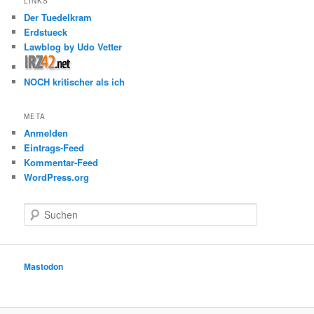
LINKS
Der Tuedelkram
Erdstueck
Lawblog by Udo Vetter
NOCH kritischer als ich
META
Anmelden
Eintrags-Feed
Kommentar-Feed
WordPress.org
S
u
c
h
e
Mastodon
n