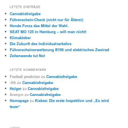
LETZTE EINTRÄGE
Cannabisfreigabe
Führerschein-Check (nicht nur für Ältere!)
Honda Forza das Mittel der Wahl.
SEAT MO 125 in Hamburg – will man nicht!
Klimakleber
Die Zukunft des Individualverkehrs
Führerscheinerweiterung B196 und elektrisches Zweirad
Zeitenwende tut Not
LETZTE KOMMENTARE
Football prediction
zu
Cannabisfreigabe
-thh
zu
Cannabisfreigabe
Holger
zu
Cannabisfreigabe
Anonym
zu
Cannabisfreigabe
Homepage
zu
Kisbee: Die erste Inspektion und „Es wird
teuer“