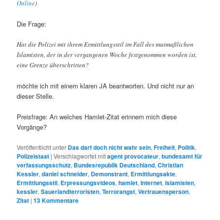
Online
)
Die Frage:
Hat die Polizei mit ihrem Ermittlungsstil im Fall des mutmaßlichen
Islamisten, der in der vergangenen Woche festgenommen worden ist,
eine Grenze überschritten?
möchte ich mit einem klaren JA beantworten. Und nicht nur an
dieser Stelle.
Preisfrage: An welches Hamlet-Zitat erinnern mich diese
Vorgänge?
Veröffentlicht unter
Das darf doch nicht wahr sein
,
Freiheit
,
Politik
,
Polizeistaat
|
Verschlagwortet mit
agent provocateur
,
bundesamt für
verfassungsschutz
,
Bundesrepublik Deutschland
,
Christian
Kessler
,
daniel schneider
,
Demonstrant
,
Ermittlungsakte
,
Ermittlungsstil
,
Erpressungsvideos
,
hamlet
,
Internet
,
Islamisten
,
kessler
,
Sauerlandterroristen
,
Terrorangst
,
Vertrauensperson
,
Zitat
|
13
Kommentare