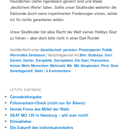
freundlichen Darter irgendwann genervt sind und etwas
„deutlichere Worte“ fallen. Sollte unser Skatbruder weiterhin die
Dartrunde durch seine impertinenten Forderungen stören, würde
ich für nichts garantieren wollen.
Unser Skatbruder hat alles Recht der Welt seines Hobbys Skat
zu frönen – aber doch bitte nicht in einer Dart-Runde!
Veröffentlicht unter
Gesellschaft
,
parteien
,
Piratenpartei
,
Politik
,
Wertvolles Sinnloses
|
Verschlagwortet mit
Bier
,
Bullseye
,
Dart
,
Darten
,
Darter
,
Dartpfeile
,
Dartspielen
,
Ein Zwei
,
Fluktuation
,
Immer Mehr Menschen
,
Mehrzahl
,
Mir
,
Mit
,
Neupiraten
,
Pirat
,
Skat
,
Sonntagstreff
,
Wahr
|
4
Kommentare
LETZTE EINTRÄGE
Cannabisfreigabe
Führerschein-Check (nicht nur für Ältere!)
Honda Forza das Mittel der Wahl.
SEAT MO 125 in Hamburg – will man nicht!
Klimakleber
Die Zukunft des Individualverkehrs