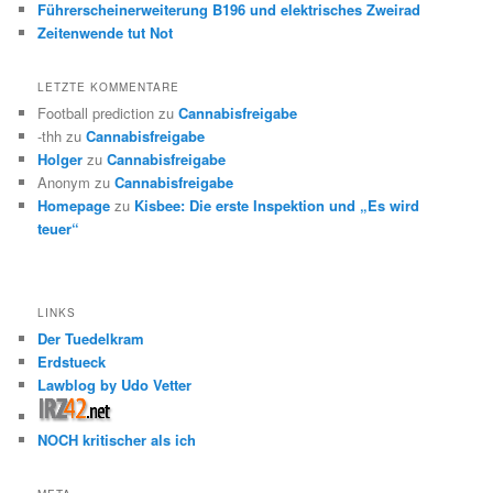
Führerscheinerweiterung B196 und elektrisches Zweirad
Zeitenwende tut Not
LETZTE KOMMENTARE
Football prediction
zu
Cannabisfreigabe
-thh
zu
Cannabisfreigabe
Holger
zu
Cannabisfreigabe
Anonym
zu
Cannabisfreigabe
Homepage
zu
Kisbee: Die erste Inspektion und „Es wird
teuer“
LINKS
Der Tuedelkram
Erdstueck
Lawblog by Udo Vetter
NOCH kritischer als ich