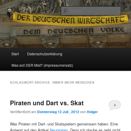
Politik, Wirtschaft, Soziales und Gesellschaft
Such
Reizzentrum
Hauptmenü
Start
Datenschutzerklärung
Zum
Zum
Was soll DER Mist? (Impressumersatz)
Inhalt
sekundären
wechseln
Inhalt
SCHLAGWORT-ARCHIVE:
IMMER MEHR MENSCHEN
wechseln
Piraten und Dart vs. Skat
4
Veröffentlicht am
Donnerstag 12 Juli , 2012
von
Holger
Was Piraten mit Dart- und Skatspielern gemeinsam haben: Eine
Antwort auf den Artikel
Neupiraten
. Denn ich glaube es geht nicht