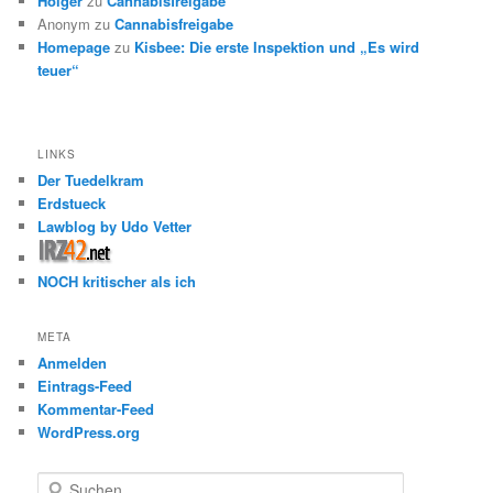
Holger
zu
Cannabisfreigabe
Anonym
zu
Cannabisfreigabe
Homepage
zu
Kisbee: Die erste Inspektion und „Es wird
teuer“
LINKS
Der Tuedelkram
Erdstueck
Lawblog by Udo Vetter
NOCH kritischer als ich
META
Anmelden
Eintrags-Feed
Kommentar-Feed
WordPress.org
S