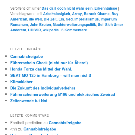
Veröffentlicht unter
Das darf doch nicht wahr sein
,
Erkenntnisse
|
Verschlagwortet mit
Arbeitslosigkeit
,
Array
,
Barack Obama
,
Buy
American
,
die welt
,
Die Zeit
,
Ein
,
Ged
,
Imperialismus
,
Imperium
Romanum
,
John Bruton
,
Machterweiterungspolitik
,
Sei
,
Sich Unter
Anderem
,
UDSSR
,
wikipedia
|
6
Kommentare
LETZTE EINTRÄGE
Cannabisfreigabe
Führerschein-Check (nicht nur für Ältere!)
Honda Forza das Mittel der Wahl.
SEAT MO 125 in Hamburg – will man nicht!
Klimakleber
Die Zukunft des Individualverkehrs
Führerscheinerweiterung B196 und elektrisches Zweirad
Zeitenwende tut Not
LETZTE KOMMENTARE
Football prediction
zu
Cannabisfreigabe
-thh
zu
Cannabisfreigabe