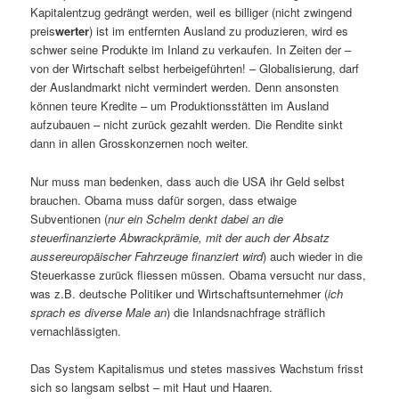
Kapitalentzug gedrängt werden, weil es billiger (nicht zwingend
preis
werter
) ist im entfernten Ausland zu produzieren, wird es
schwer seine Produkte im Inland zu verkaufen. In Zeiten der –
von der Wirtschaft selbst herbeigeführten! – Globalisierung, darf
der Auslandmarkt nicht vermindert werden. Denn ansonsten
können teure Kredite – um Produktionsstätten im Ausland
aufzubauen – nicht zurück gezahlt werden. Die Rendite sinkt
dann in allen Grosskonzernen noch weiter.
Nur muss man bedenken, dass auch die USA ihr Geld selbst
brauchen. Obama muss dafür sorgen, dass etwaige
Subventionen (
nur ein Schelm denkt dabei an die
steuerfinanzierte Abwrackprämie, mit der auch der Absatz
aussereuropäischer Fahrzeuge finanziert wird
) auch wieder in die
Steuerkasse zurück fliessen müssen. Obama versucht nur dass,
was z.B. deutsche Politiker und Wirtschaftsunternehmer (
ich
sprach es diverse Male an
) die Inlandsnachfrage sträflich
vernachlässigten.
Das System Kapitalismus und stetes massives Wachstum frisst
sich so langsam selbst – mit Haut und Haaren.