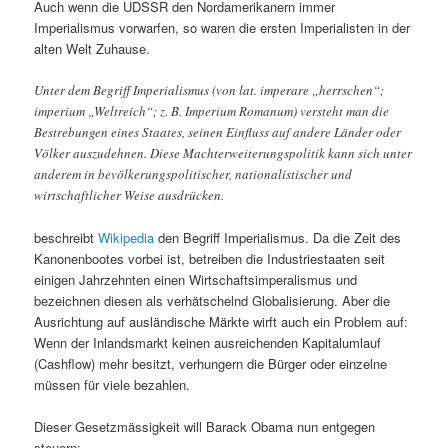
Auch wenn die UDSSR den Nordamerikanern immer
Imperialismus vorwarfen, so waren die ersten Imperialisten in der
alten Welt Zuhause.
Unter dem Begriff Imperialismus (von lat. imperare „herrschen“;
imperium „Weltreich“; z. B. Imperium Romanum) versteht man die
Bestrebungen eines Staates, seinen Einfluss auf andere Länder oder
Völker auszudehnen. Diese Machterweiterungspolitik kann sich unter
anderem in bevölkerungspolitischer, nationalistischer und
wirtschaftlicher Weise ausdrücken.
beschreibt
Wikipedia
den Begriff Imperialismus. Da die Zeit des
Kanonenbootes vorbei ist, betreiben die Industriestaaten seit
einigen Jahrzehnten einen Wirtschaftsimperalismus und
bezeichnen diesen als verhätschelnd Globalisierung. Aber die
Ausrichtung auf ausländische Märkte wirft auch ein Problem auf:
Wenn der Inlandsmarkt keinen ausreichenden Kapitalumlauf
(Cashflow) mehr besitzt, verhungern die Bürger oder einzelne
müssen für viele bezahlen.
Dieser Gesetzmässigkeit will Barack Obama nun entgegen
steuern: