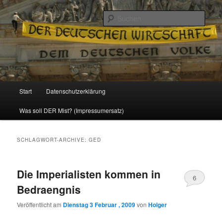
Politik, Wirtschaft, Soziales und Gesellschaft
Such
Reizzentrum
Hauptmenü
Start
Datenschutzerklärung
Zum
Zum
Was soll DER Mist? (Impressumersatz)
Inhalt
sekundären
wechseln
Inhalt
SCHLAGWORT-ARCHIVE:
GED
wechseln
Die Imperialisten kommen in
6
Bedraengnis
Veröffentlicht am
Dienstag 3 Februar , 2009
von
Holger