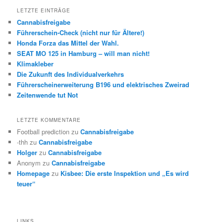
LETZTE EINTRÄGE
Cannabisfreigabe
Führerschein-Check (nicht nur für Ältere!)
Honda Forza das Mittel der Wahl.
SEAT MO 125 in Hamburg – will man nicht!
Klimakleber
Die Zukunft des Individualverkehrs
Führerscheinerweiterung B196 und elektrisches Zweirad
Zeitenwende tut Not
LETZTE KOMMENTARE
Football prediction
zu
Cannabisfreigabe
-thh
zu
Cannabisfreigabe
Holger
zu
Cannabisfreigabe
Anonym
zu
Cannabisfreigabe
Homepage
zu
Kisbee: Die erste Inspektion und „Es wird
teuer“
LINKS