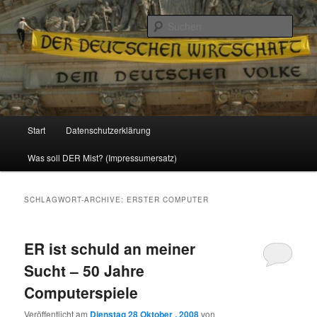
Politik, Wirtschaft, Soziales und Gesellschaft
Such
Reizzentrum
Hauptmenü
Start
Datenschutzerklärung
Zum
Zum
Was soll DER Mist? (Impressumersatz)
Inhalt
sekundären
wechseln
Inhalt
SCHLAGWORT-ARCHIVE:
ERSTER COMPUTER
wechseln
ER ist schuld an meiner
Sucht – 50 Jahre
Computerspiele
Veröffentlicht am
Dienstag 28 Oktober , 2008
von