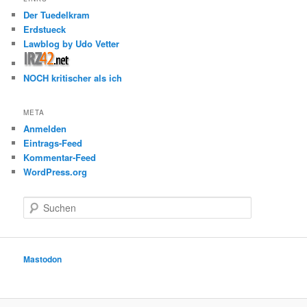
Der Tuedelkram
Erdstueck
Lawblog by Udo Vetter
NOCH kritischer als ich
META
Anmelden
Eintrags-Feed
Kommentar-Feed
WordPress.org
S
u
c
h
e
Mastodon
n