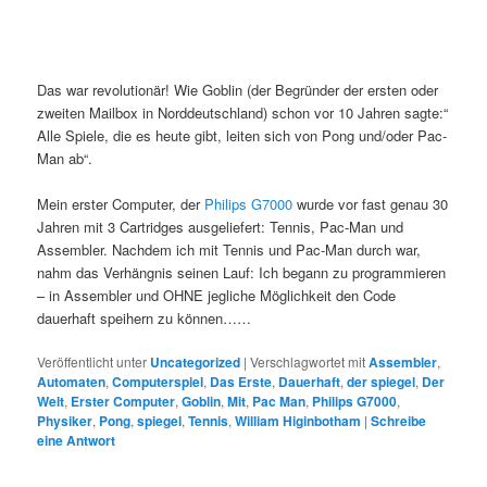
Das war revolutionär! Wie Goblin (der Begründer der ersten oder
zweiten Mailbox in Norddeutschland) schon vor 10 Jahren sagte:“
Alle Spiele, die es heute gibt, leiten sich von Pong und/oder Pac-
Man ab“.
Mein erster Computer, der
Philips G7000
wurde vor fast genau 30
Jahren mit 3 Cartridges ausgeliefert: Tennis, Pac-Man und
Assembler. Nachdem ich mit Tennis und Pac-Man durch war,
nahm das Verhängnis seinen Lauf: Ich begann zu programmieren
– in Assembler und OHNE jegliche Möglichkeit den Code
dauerhaft speihern zu können……
Veröffentlicht unter
Uncategorized
|
Verschlagwortet mit
Assembler
,
Automaten
,
Computerspiel
,
Das Erste
,
Dauerhaft
,
der spiegel
,
Der
Welt
,
Erster Computer
,
Goblin
,
Mit
,
Pac Man
,
Philips G7000
,
Physiker
,
Pong
,
spiegel
,
Tennis
,
William Higinbotham
|
Schreibe
eine Antwort