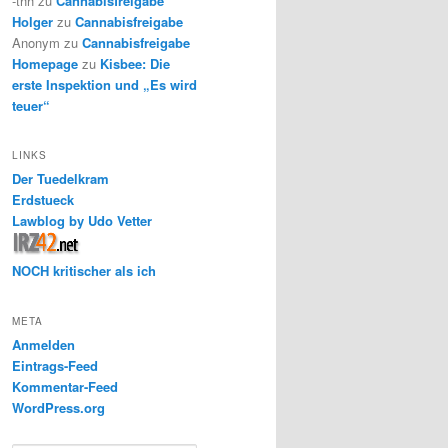
-thh
zu
Cannabisfreigabe
Holger
zu
Cannabisfreigabe
Anonym
zu
Cannabisfreigabe
Homepage
zu
Kisbee: Die
erste Inspektion und „Es wird
teuer“
LINKS
Der Tuedelkram
Erdstueck
Lawblog by Udo Vetter
NOCH kritischer als ich
META
Anmelden
Eintrags-Feed
Kommentar-Feed
WordPress.org