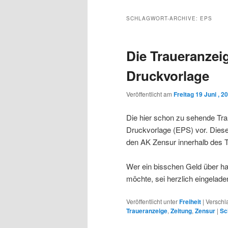
Inhalt
sekundären
SCHLAGWORT-ARCHIVE:
EPS
wechseln
Inhalt
Die Traueranzeig
wechseln
Druckvorlage
Veröffentlicht am
Freitag 19 Juni , 2
Die hier schon zu sehende Tra
Druckvorlage (EPS) vor. Diese
den AK Zensur innerhalb des T
Wer ein bisschen Geld über ha
möchte, sei herzlich eingelad
Veröffentlicht unter
Freiheit
|
Verschl
Traueranzeige
,
Zeitung
,
Zensur
|
Sc