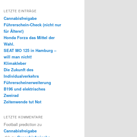
LETZTE EINTRÄGE
Cannabisfreigabe
Führerschein-Check (nicht nur
für Ältere!)
Honda Forza das Mittel der
Wahl.
SEAT MO 125 in Hamburg –
will man nicht!
Klimakleber
Die Zukunft des
Individualverkehrs
Führerscheinerweiterung
B196 und elektrisches
Zweirad
Zeitenwende tut Not
LETZTE KOMMENTARE
Football prediction
zu
Cannabisfreigabe