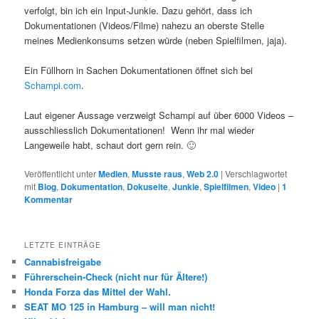
verfolgt, bin ich ein Input-Junkie. Dazu gehört, dass ich
Dokumentationen (Videos/Filme) nahezu an oberste Stelle
meines Medienkonsums setzen würde (neben Spielfilmen, jaja).
Ein Füllhorn in Sachen Dokumentationen öffnet sich bei
Schampi.com
.
Laut eigener Aussage verzweigt Schampi auf über 6000 Videos –
ausschliesslich Dokumentationen! Wenn ihr mal wieder
Langeweile habt, schaut dort gern rein. 🙂
Veröffentlicht unter
Medien
,
Musste raus
,
Web 2.0
|
Verschlagwortet
mit
Blog
,
Dokumentation
,
Dokuseite
,
Junkie
,
Spielfilmen
,
Video
|
1
Kommentar
LETZTE EINTRÄGE
Cannabisfreigabe
Führerschein-Check (nicht nur für Ältere!)
Honda Forza das Mittel der Wahl.
SEAT MO 125 in Hamburg – will man nicht!