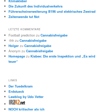
Klimakleber
Die Zukunft des Individualverkehrs
Führerscheinerweiterung B196 und elektrisches Zweirad
Zeitenwende tut Not
LETZTE KOMMENTARE
Football prediction
zu
Cannabisfreigabe
-thh
zu
Cannabisfreigabe
Holger
zu
Cannabisfreigabe
Anonym
zu
Cannabisfreigabe
Homepage
zu
Kisbee: Die erste Inspektion und „Es wird
teuer“
LINKS
Der Tuedelkram
Erdstueck
Lawblog by Udo Vetter
NOCH kritischer als ich