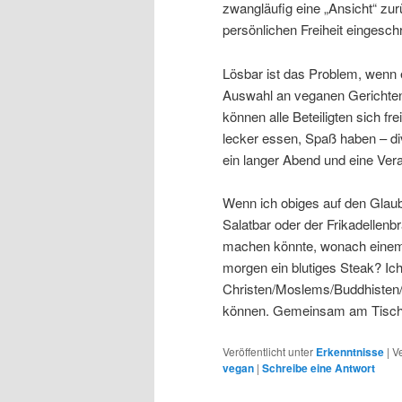
zwangläufig eine „Ansicht“ zur
persönlichen Freiheit eingesch
Lösbar ist das Problem, wenn 
Auswahl an veganen Gerichten 
können alle Beteiligten sich f
lecker essen, Spaß haben – d
ein langer Abend und eine Ve
Wenn ich obiges auf den Glau
Salatbar oder der Frikadellenb
machen könnte, wonach einem d
morgen ein blutiges Steak? Ich
Christen/Moslems/Buddhisten/
können. Gemeinsam am Tisch 
Veröffentlicht unter
Erkenntnisse
|
V
vegan
|
Schreibe eine Antwort