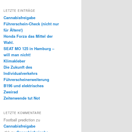
LETZTE EINTRÄGE
Cannabisfreigabe
Führerschein-Check (nicht nur
für Ältere!)
Honda Forza das Mittel der
Wahl.
SEAT MO 125 in Hamburg –
will man nicht!
Klimakleber
Die Zukunft des
Individualverkehrs
Führerscheinerweiterung
B196 und elektrisches
Zweirad
Zeitenwende tut Not
LETZTE KOMMENTARE
Football prediction
zu
Cannabisfreigabe