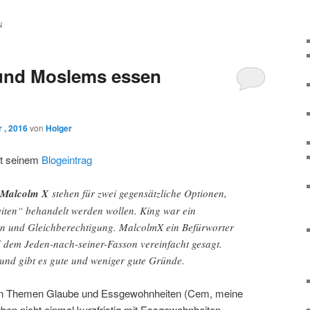
N
und Moslems essen
 , 2016
von
Holger
t seinem
Blogeintrag
Malcolm X
stehen für zwei gegensätzliche Optionen,
iten“ behandelt werden wollen. King war ein
ion und Gleichberechtigung. MalcolmX ein Befürworter
 dem Jeden-nach-seiner-Fasson vereinfacht gesagt.
und gibt es gute und weniger gute Gründe.
 den Themen Glaube und Essgewohnheiten (Cem, meine
en nicht einmal kurzfristig mit Essgewohnheiten