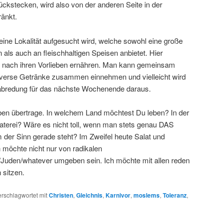
ückstecken, wird also von der anderen Seite in der
ränkt.
eine Lokalität aufgesucht wird, welche sowohl eine große
als auch an fleischhaltigen Speisen anbietet. Hier
rei nach ihren Vorlieben ernähren. Man kann gemeinsam
iverse Getränke zusammen einnehmen und vielleicht wird
rabredung für das nächste Wochenende daraus.
ben übertrage. In welchem Land möchtest Du leben? In der
raterei? Wäre es nicht toll, wenn man stets genau DAS
er Sinn gerade steht? Im Zweifel heute Salat und
 möchte nicht nur von radikalen
Juden/whatever umgeben sein. Ich möchte mit allen reden
sitzen.
erschlagwortet mit
Christen
,
Gleichnis
,
Karnivor
,
moslems
,
Toleranz
,