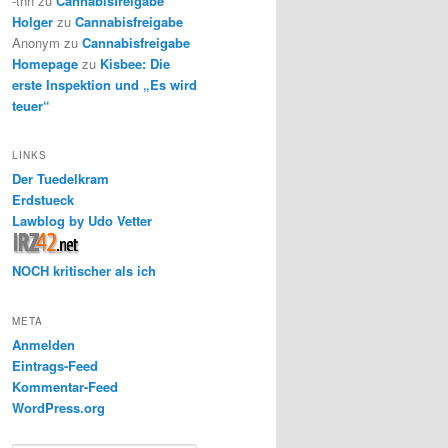
-thh
zu
Cannabisfreigabe
Holger
zu
Cannabisfreigabe
Anonym
zu
Cannabisfreigabe
Homepage
zu
Kisbee: Die
erste Inspektion und „Es wird
teuer“
LINKS
Der Tuedelkram
Erdstueck
Lawblog by Udo Vetter
NOCH kritischer als ich
META
Anmelden
Eintrags-Feed
Kommentar-Feed
WordPress.org