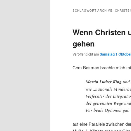
Inhalt
sekundären
SCHLAGWORT-ARCHIVE:
CHRISTE
wechseln
Inhalt
Wenn Christen 
wechseln
gehen
Veröffentlicht am
Samstag 1 Oktober
Cem Basman brachte mich mi
Martin Luther King
und
wie „nationale Minderhe
Verfechter der Integrat
der getrennten Wege und
Für beide Optionen gab 
auf eine Parallele zwischen
Muße..). Könnte man den Glaub