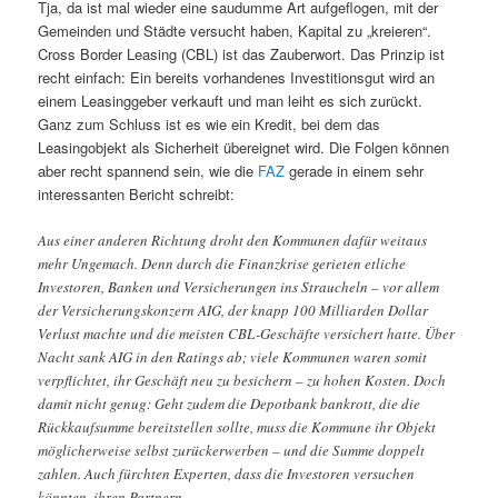
Tja, da ist mal wieder eine saudumme Art aufgeflogen, mit der
Gemeinden und Städte versucht haben, Kapital zu „kreieren“.
Cross Border Leasing (CBL) ist das Zauberwort. Das Prinzip ist
recht einfach: Ein bereits vorhandenes Investitionsgut wird an
einem Leasinggeber verkauft und man leiht es sich zurückt.
Ganz zum Schluss ist es wie ein Kredit, bei dem das
Leasingobjekt als Sicherheit übereignet wird. Die Folgen können
aber recht spannend sein, wie die
FAZ
gerade in einem sehr
interessanten Bericht schreibt:
Aus einer anderen Richtung droht den Kommunen dafür weitaus
mehr Ungemach. Denn durch die Finanzkrise gerieten etliche
Investoren, Banken und Versicherungen ins Straucheln – vor allem
der Versicherungskonzern AIG, der knapp 100 Milliarden Dollar
Verlust machte und die meisten CBL-Geschäfte versichert hatte. Über
Nacht sank AIG in den Ratings ab; viele Kommunen waren somit
verpflichtet, ihr Geschäft neu zu besichern – zu hohen Kosten. Doch
damit nicht genug: Geht zudem die Depotbank bankrott, die die
Rückkaufsumme bereitstellen sollte, muss die Kommune ihr Objekt
möglicherweise selbst zurückerwerben – und die Summe doppelt
zahlen. Auch fürchten Experten, dass die Investoren versuchen
könnten, ihren Partnern