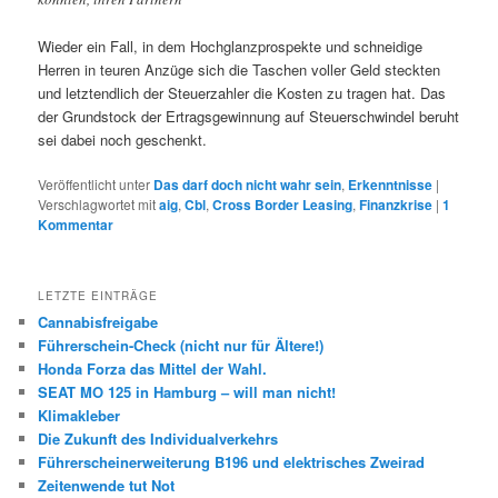
Wieder ein Fall, in dem Hochglanzprospekte und schneidige
Herren in teuren Anzüge sich die Taschen voller Geld steckten
und letztendlich der Steuerzahler die Kosten zu tragen hat. Das
der Grundstock der Ertragsgewinnung auf Steuerschwindel beruht
sei dabei noch geschenkt.
Veröffentlicht unter
Das darf doch nicht wahr sein
,
Erkenntnisse
|
Verschlagwortet mit
aig
,
Cbl
,
Cross Border Leasing
,
Finanzkrise
|
1
Kommentar
LETZTE EINTRÄGE
Cannabisfreigabe
Führerschein-Check (nicht nur für Ältere!)
Honda Forza das Mittel der Wahl.
SEAT MO 125 in Hamburg – will man nicht!
Klimakleber
Die Zukunft des Individualverkehrs
Führerscheinerweiterung B196 und elektrisches Zweirad
Zeitenwende tut Not