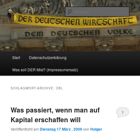
Politik, Wirtschaft, Soziales und Gesellschaft
Such
Reizzentrum
Hauptmenü
Start
Datenschutzerklärung
Zum
Zum
Was soll DER Mist? (Impressumersatz)
Inhalt
sekundären
wechseln
Inhalt
SCHLAGWORT-ARCHIVE:
CBL
wechseln
Was passiert, wenn man auf
1
Kapital erschaffen will
Veröffentlicht am
Dienstag 17 März , 2009
von
Holger