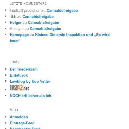
LETZTE KOMMENTARE
Football prediction
zu
Cannabisfreigabe
-thh
zu
Cannabisfreigabe
Holger
zu
Cannabisfreigabe
Anonym
zu
Cannabisfreigabe
Homepage
zu
Kisbee: Die erste Inspektion und „Es wird
teuer“
LINKS
Der Tuedelkram
Erdstueck
Lawblog by Udo Vetter
NOCH kritischer als ich
META
Anmelden
Eintrags-Feed
Kommentar-Feed