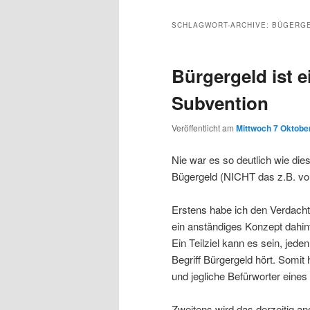
Inhalt
sekundären
SCHLAGWORT-ARCHIVE:
BÜGERG
wechseln
Inhalt
Bürgergeld ist e
wechseln
Subvention
Veröffentlicht am
Mittwoch 7 Oktober
Nie war es so deutlich wie di
Bügergeld (NICHT das z.B. von
Erstens habe ich den Verdacht
ein anständiges Konzept dahinte
Ein Teilziel kann es sein, je
Begriff Bürgergeld hört. Somit
und jegliche Befürworter eine
Zweitens wird das derzeitig an