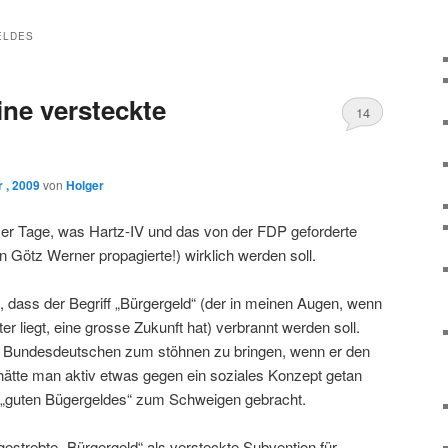
ELDES
ine versteckte
14
 , 2009
von
Holger
eser Tage, was Hartz-IV und das von der FDP geforderte
 Götz Werner propagierte!) wirklich werden soll.
, dass der Begriff „Bürgergeld“ (der in meinen Augen, wenn
r liegt, eine grosse Zukunft hat) verbrannt werden soll.
den Bundesdeutschen zum stöhnen zu bringen, wenn er den
 hätte man aktiv etwas gegen ein soziales Konzept getan
s „guten Bügergeldes“ zum Schweigen gebracht.
gestrebte „Bürgergeld“ als versteckte Subvention für