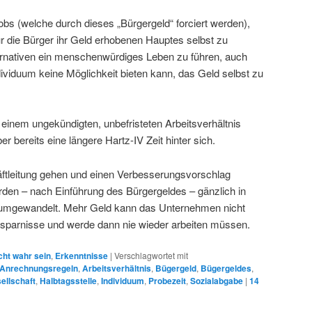
jobs (welche durch dieses „Bürgergeld“ forciert werden),
r die Bürger ihr Geld erhobenen Hauptes selbst zu
ernativen ein menschenwürdiges Leben zu führen, auch
ividuum keine Möglichkeit bieten kann, das Geld selbst zu
einem ungekündigten, unbefristeten Arbeitsverhältnis
er bereits eine längere Hartz-IV Zeit hinter sich.
ftleitung gehen und einen Verbesserungsvorschlag
rden – nach Einführung des Bürgergeldes – gänzlich in
n umgewandelt. Mehr Geld kann das Unternehmen nicht
rsparnisse und werde dann nie wieder arbeiten müssen.
cht wahr sein
,
Erkenntnisse
|
Verschlagwortet mit
Anrechnungsregeln
,
Arbeitsverhältnis
,
Bügergeld
,
Bügergeldes
,
ellschaft
,
Halbtagsstelle
,
Individuum
,
Probezeit
,
Sozialabgabe
|
14