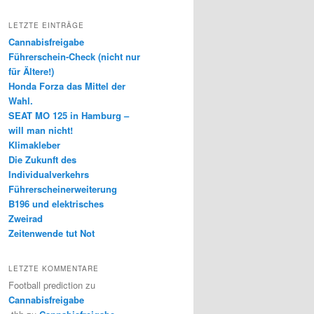
LETZTE EINTRÄGE
Cannabisfreigabe
Führerschein-Check (nicht nur
für Ältere!)
Honda Forza das Mittel der
Wahl.
SEAT MO 125 in Hamburg –
will man nicht!
Klimakleber
Die Zukunft des
Individualverkehrs
Führerscheinerweiterung
B196 und elektrisches
Zweirad
Zeitenwende tut Not
LETZTE KOMMENTARE
Football prediction
zu
Cannabisfreigabe