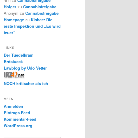
-thh
zu
Cannabisfreigabe
Holger
zu
Cannabisfreigabe
Anonym
zu
Cannabisfreigabe
Homepage
zu
Kisbee: Die
erste Inspektion und „Es wird
teuer“
LINKS
Der Tuedelkram
Erdstueck
Lawblog by Udo Vetter
NOCH kritischer als ich
META
Anmelden
Eintrags-Feed
Kommentar-Feed
WordPress.org