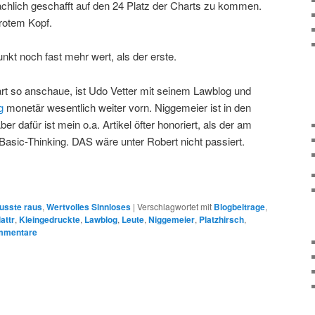
ächlich geschafft auf den 24 Platz der Charts zu kommen.
rotem Kopf.
unkt noch fast mehr wert, als der erste.
art so anschaue, ist Udo Vetter mit seinem Lawblog und
g
monetär wesentlich weiter vorn. Niggemeier ist in den
ber dafür ist mein o.a. Artikel öfter honoriert, als der am
 Basic-Thinking. DAS wäre unter Robert nicht passiert.
usste raus
,
Wertvolles Sinnloses
|
Verschlagwortet mit
Blogbeitrage
,
lattr
,
Kleingedruckte
,
Lawblog
,
Leute
,
Niggemeier
,
Platzhirsch
,
mentare