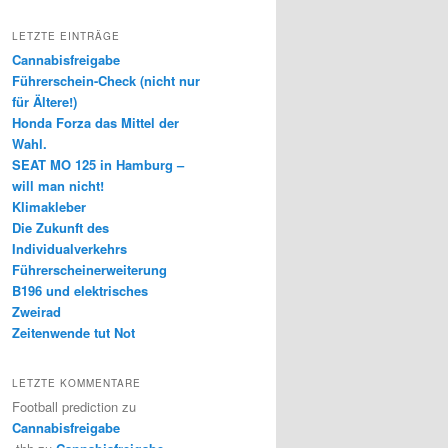
LETZTE EINTRÄGE
Cannabisfreigabe
Führerschein-Check (nicht nur
für Ältere!)
Honda Forza das Mittel der
Wahl.
SEAT MO 125 in Hamburg –
will man nicht!
Klimakleber
Die Zukunft des
Individualverkehrs
Führerscheinerweiterung
B196 und elektrisches
Zweirad
Zeitenwende tut Not
LETZTE KOMMENTARE
Football prediction
zu
Cannabisfreigabe