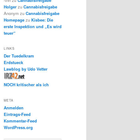
-thh
zu
Cannabisfreigabe
Holger
zu
Cannabisfreigabe
Anonym
zu
Cannabisfreigabe
Homepage
zu
Kisbee: Die
erste Inspektion und „Es wird
teuer“
LINKS
Der Tuedelkram
Erdstueck
Lawblog by Udo Vetter
NOCH kritischer als ich
META
Anmelden
Eintrags-Feed
Kommentar-Feed
WordPress.org