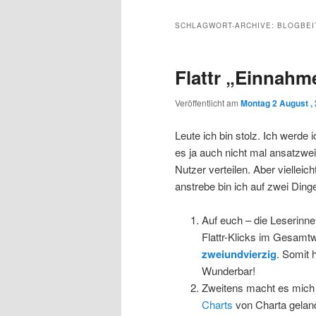
Inhalt
sekundären
SCHLAGWORT-ARCHIVE:
BLOGBEI
wechseln
Inhalt
Flattr „Einnahm
wechseln
Veröffentlicht am
Montag 2 August ,
Leute ich bin stolz. Ich werde
es ja auch nicht mal ansatzwei
Nutzer verteilen. Aber vielleich
anstrebe bin ich auf zwei Dinge
Auf euch – die Leserinne
Flattr-Klicks im Gesamt
zweiundvierzig
. Somit 
Wunderbar!
Zweitens macht es mich s
Charts
von Charta gelande