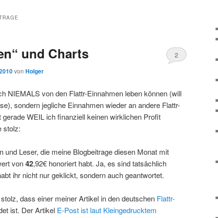
TRAGE
en“ und Charts
2
 2010
von
Holger
 ich NIEMALS von den Flattr-Einnahmen leben können (will
se), sondern jegliche Einnahmen wieder an andere Flattr-
t gerade WEIL ich finanziell keinen wirklichen Profit
 stolz:
n und Leser, die meine Blogbeitrage diesen Monat mit
wert von
42
,92€ honoriert habt. Ja, es sind tatsächlich
habt ihr nicht nur geklickt, sondern auch geantwortet.
tolz, dass einer meiner Artikel in den deutschen
Flattr-
t ist. Der Artikel
E-Post ist laut Kleingedrucktem