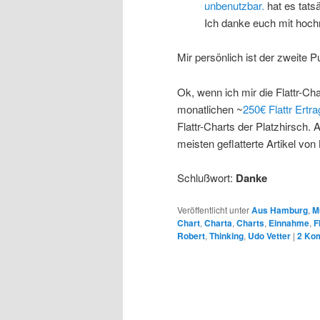
unbenutzbar.
hat es tats
Ich danke euch mit hoch
Mir persönlich ist der zweite P
Ok, wenn ich mir die Flattr-Ch
monatlichen ~
250€ Flattr Ertra
Flattr-Charts der Platzhirsch. A
meisten geflatterte Artikel von
Schlußwort:
Danke
Veröffentlicht unter
Aus Hamburg
,
M
Chart
,
Charta
,
Charts
,
Einnahme
,
F
Robert
,
Thinking
,
Udo Vetter
|
2
Kom