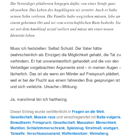
Die Verteidiger plädierten hingegen dafür, von einer Strafe ganz
abzusehen. Das Leben des Angeklagten sei zerstört. Auch er habe
seinen Sohn verloren. Die Familie habe wegziehen müssen, lebe an
einem geheimen Ort und sei vom wirtschaftlichen Ruin bedroht. Sie
sei seit dem Amoklauf sozial isoliert und müsse mit einer neuen
Identität leben.
Muss ich feststellen: Selbst Schuld. Der Vater hätte
(wahrscheinlich als Einziger) die Möglichkeit gehabt, die Tat zu
verhindern. Er hat unverantwortlich gehandelt und die von den
Verteidiger vorgebrachten Argumente sind – in meinen Augen –
lächerlich. Das ist als wenn ein Mörder auf Freispruch plädiert,
weil er bei der Flucht aus einem fahrenden Bus gesprungen ist
und sich verletzte. Ursache->Wirkung.
Ja, manchmal bin ich hartherzig.
Dieser Eintrag wurde veröffentlicht in
Fragen an die Welt
,
Gesellschaft
,
Musste raus
und verschlagwortet mit
Balla-vulgaris
,
Bewußtsein
,
Freispruch
,
Gesellschaft
,
Massaker
,
Menschheit
,
Munition
,
Schlafzimmerschrank
,
Spielzeug
,
Strafmaß
,
stuttgart
,
Tatwaffe
,
Verschlusszustand
,
Waffenbesitzer
,
Weinsberg
,