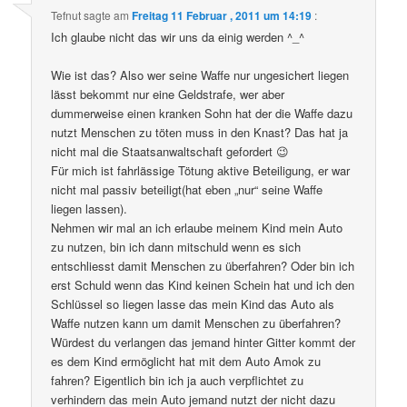
Tefnut
sagte am
Freitag 11 Februar , 2011 um 14:19
:
Ich glaube nicht das wir uns da einig werden ^_^
Wie ist das? Also wer seine Waffe nur ungesichert liegen
lässt bekommt nur eine Geldstrafe, wer aber
dummerweise einen kranken Sohn hat der die Waffe dazu
nutzt Menschen zu töten muss in den Knast? Das hat ja
nicht mal die Staatsanwaltschaft gefordert 😉
Für mich ist fahrlässige Tötung aktive Beteiligung, er war
nicht mal passiv beteiligt(hat eben „nur“ seine Waffe
liegen lassen).
Nehmen wir mal an ich erlaube meinem Kind mein Auto
zu nutzen, bin ich dann mitschuld wenn es sich
entschliesst damit Menschen zu überfahren? Oder bin ich
erst Schuld wenn das Kind keinen Schein hat und ich den
Schlüssel so liegen lasse das mein Kind das Auto als
Waffe nutzen kann um damit Menschen zu überfahren?
Würdest du verlangen das jemand hinter Gitter kommt der
es dem Kind ermöglicht hat mit dem Auto Amok zu
fahren? Eigentlich bin ich ja auch verpflichtet zu
verhindern das mein Auto jemand nutzt der nicht dazu