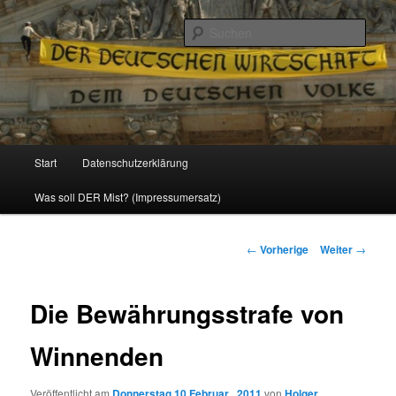
Politik, Wirtschaft, Soziales und Gesellschaft
Such
Reizzentrum
Hauptmenü
Start
Datenschutzerklärung
Zum
Was soll DER Mist? (Impressumersatz)
Inhalt
wechseln
Beitrags-
←
Vorherige
Weiter
→
Navigation
Die Bewährungsstrafe von
Winnenden
Veröffentlicht am
Donnerstag 10 Februar , 2011
von
Holger