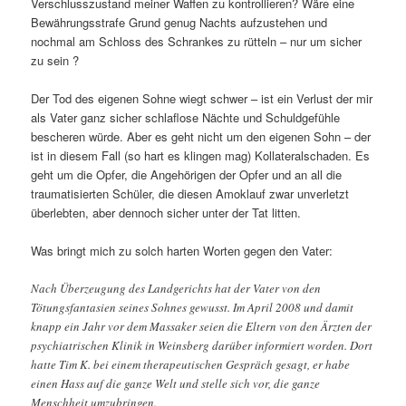
Verschlusszustand meiner Waffen zu kontrollieren? Wäre eine
Bewährungsstrafe Grund genug Nachts aufzustehen und
nochmal am Schloss des Schrankes zu rütteln – nur um sicher
zu sein ?
Der Tod des eigenen Sohne wiegt schwer – ist ein Verlust der mir
als Vater ganz sicher schlaflose Nächte und Schuldgefühle
bescheren würde. Aber es geht nicht um den eigenen Sohn – der
ist in diesem Fall (so hart es klingen mag) Kollateralschaden. Es
geht um die Opfer, die Angehörigen der Opfer und an all die
traumatisierten Schüler, die diesen Amoklauf zwar unverletzt
überlebten, aber dennoch sicher unter der Tat litten.
Was bringt mich zu solch harten Worten gegen den Vater:
Nach Überzeugung des Landgerichts hat der Vater von den
Tötungsfantasien seines Sohnes gewusst. Im April 2008 und damit
knapp ein Jahr vor dem Massaker seien die Eltern von den Ärzten der
psychiatrischen Klinik in Weinsberg darüber informiert worden. Dort
hatte Tim K. bei einem therapeutischen Gespräch gesagt, er habe
einen Hass auf die ganze Welt und stelle sich vor, die ganze
Menschheit umzubringen.