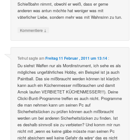
Schießbahn nimmt, obwohl er weiß, dass er gerne
anderen was antun möchte hat weniger was mit
väterlicher Liebe, sondern mehr was mit Wahnsinn zu tun.
↓
Kommentiere
Tefnut
sagte am
Freitag 11 Februar , 2011 um 13:14
:
Du siehst Waffen nur als Mordinstrument, ich sehe es als
mögliches ungefährliches Hobby, ein Beispiel ist ja auch
Paintball. Das sie mißbraucht werden können ist klar(ich
kann auch ein Küchenmesser mißbrauchen und damit
Amok laufen VERBIETET KÜCHENMESSER!!!). Deine
Clicki-Bunti-Programme treffen es auch nicht. Programme
die man nehmen kann um seinen Pc auf
Sicherheitslücken zu prüfen können auch mißbraucht
werden um bei anderen Sicherheitslücken zu finden. Ist
es deshalb sinnvoll sie zu verbieten? Und komm mir nun
nicht mit „wenn es keine gäbe müsste man seinen Pc
nicht absichern weil keine Gefahr da wäre“ das es nicht