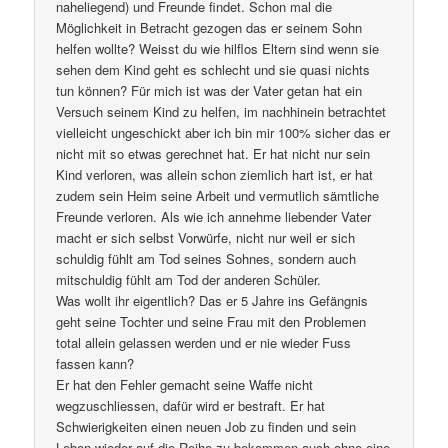
naheliegend) und Freunde findet. Schon mal die
Möglichkeit in Betracht gezogen das er seinem Sohn
helfen wollte? Weisst du wie hilflos Eltern sind wenn sie
sehen dem Kind geht es schlecht und sie quasi nichts
tun können? Für mich ist was der Vater getan hat ein
Versuch seinem Kind zu helfen, im nachhinein betrachtet
vielleicht ungeschickt aber ich bin mir 100% sicher das er
nicht mit so etwas gerechnet hat. Er hat nicht nur sein
Kind verloren, was allein schon ziemlich hart ist, er hat
zudem sein Heim seine Arbeit und vermutlich sämtliche
Freunde verloren. Als wie ich annehme liebender Vater
macht er sich selbst Vorwürfe, nicht nur weil er sich
schuldig fühlt am Tod seines Sohnes, sondern auch
mitschuldig fühlt am Tod der anderen Schüler.
Was wollt ihr eigentlich? Das er 5 Jahre ins Gefängnis
geht seine Tochter und seine Frau mit den Problemen
total allein gelassen werden und er nie wieder Fuss
fassen kann?
Er hat den Fehler gemacht seine Waffe nicht
wegzuschliessen, dafür wird er bestraft. Er hat
Schwierigkeiten einen neuen Job zu finden und sein
Leben wieder auf die Reihe zu bekommen auch ohne eine