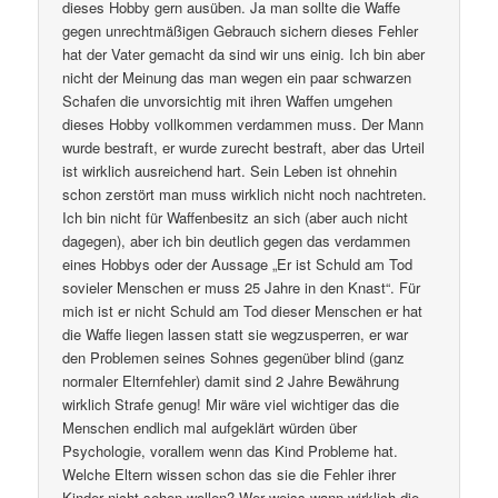
dieses Hobby gern ausüben. Ja man sollte die Waffe
gegen unrechtmäßigen Gebrauch sichern dieses Fehler
hat der Vater gemacht da sind wir uns einig. Ich bin aber
nicht der Meinung das man wegen ein paar schwarzen
Schafen die unvorsichtig mit ihren Waffen umgehen
dieses Hobby vollkommen verdammen muss. Der Mann
wurde bestraft, er wurde zurecht bestraft, aber das Urteil
ist wirklich ausreichend hart. Sein Leben ist ohnehin
schon zerstört man muss wirklich nicht noch nachtreten.
Ich bin nicht für Waffenbesitz an sich (aber auch nicht
dagegen), aber ich bin deutlich gegen das verdammen
eines Hobbys oder der Aussage „Er ist Schuld am Tod
sovieler Menschen er muss 25 Jahre in den Knast“. Für
mich ist er nicht Schuld am Tod dieser Menschen er hat
die Waffe liegen lassen statt sie wegzusperren, er war
den Problemen seines Sohnes gegenüber blind (ganz
normaler Elternfehler) damit sind 2 Jahre Bewährung
wirklich Strafe genug! Mir wäre viel wichtiger das die
Menschen endlich mal aufgeklärt würden über
Psychologie, vorallem wenn das Kind Probleme hat.
Welche Eltern wissen schon das sie die Fehler ihrer
Kinder nicht sehen wollen? Wer weiss wann wirklich die