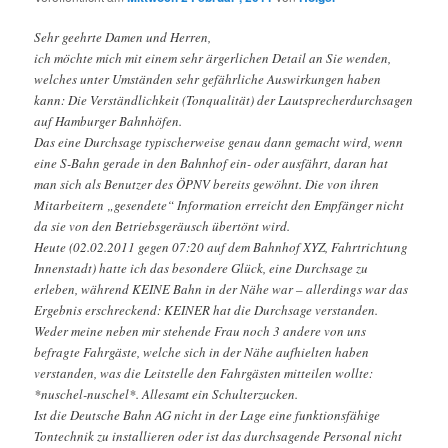
Sehr geehrte Damen und Herren,
ich möchte mich mit einem sehr ärgerlichen Detail an Sie wenden,
welches unter Umständen sehr gefährliche Auswirkungen haben
kann: Die Verständlichkeit (Tonqualität) der Lautsprecherdurchsagen
auf Hamburger Bahnhöfen.
Das eine Durchsage typischerweise genau dann gemacht wird, wenn
eine S-Bahn gerade in den Bahnhof ein- oder ausfährt, daran hat
man sich als Benutzer des ÖPNV bereits gewöhnt. Die von ihren
Mitarbeitern „gesendete“ Information erreicht den Empfänger nicht
da sie von den Betriebsgeräusch übertönt wird.
Heute (02.02.2011 gegen 07:20 auf dem Bahnhof XYZ, Fahrtrichtung
Innenstadt) hatte ich das besondere Glück, eine Durchsage zu
erleben, während KEINE Bahn in der Nähe war – allerdings war das
Ergebnis erschreckend: KEINER hat die Durchsage verstanden.
Weder meine neben mir stehende Frau noch 3 andere von uns
befragte Fahrgäste, welche sich in der Nähe aufhielten haben
verstanden, was die Leitstelle den Fahrgästen mitteilen wollte:
*nuschel-nuschel*. Allesamt ein Schulterzucken.
Ist die Deutsche Bahn AG nicht in der Lage eine funktionsfähige
Tontechnik zu installieren oder ist das durchsagende Personal nicht