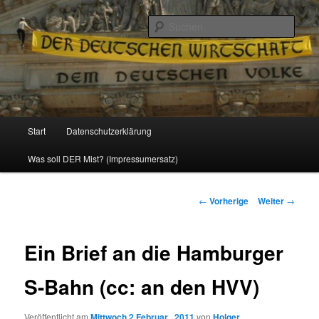
Politik, Wirtschaft, Soziales und Gesellschaft
Such
Reizzentrum
Hauptmenü
Start
Datenschutzerklärung
Zum
Was soll DER Mist? (Impressumersatz)
Inhalt
wechseln
Beitrags-
←
Vorherige
Weiter
→
Navigation
Ein Brief an die Hamburger
S-Bahn (cc: an den HVV)
Veröffentlicht am
Mittwoch 2 Februar , 2011
von
Holger