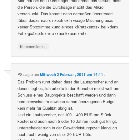
Man hat bei den Durchsagen manchmal das Gefühl, dass
die Person, die die Durchsage macht das Mikro
verschluckt. Das kommt dann dermaßen übersteuert
rüber, dasxs nxurx nxoch exin waxge Mischung auxs
xeiner Stxxximme xund einxes xKratzxenxsx bei xdenx
Fahxrgxäxsxtexnx xxxaxnkxoxmxmtx.
↓
Kommentiere
PS
sagte am
Mittwoch 2 Februar , 2011 um 14:11
:
Das Problem rührt daher, dass die Lautsprecher (und an
denen liegt es, ich arbeite in der Branche) meist weit am
Schluss eines Bauprojekts beschafft werden und dann
normalerweise im sowieso schon überzogenen Budget
kein mehr für Qualität übrig ist.
Und ein Lautsprecher, der 100 – 400 EUR pro Stück
kostet und auch nach 5 oder 10 Jahren noch gut klingt,
unterscheidet sich in der Gewährleistungszeit klanglich
noch recht wenig von einer 20 EUR-Tröte.