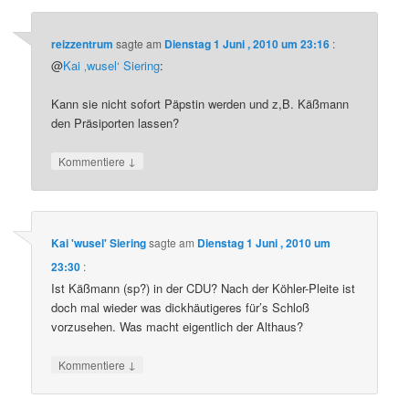
reizzentrum
sagte am
Dienstag 1 Juni , 2010 um 23:16
:
@
Kai ‚wusel‘ Siering
:
Kann sie nicht sofort Päpstin werden und z,B. Käßmann
den Präsiporten lassen?
↓
Kommentiere
Kai 'wusel' Siering
sagte am
Dienstag 1 Juni , 2010 um
23:30
:
Ist Käßmann (sp?) in der CDU? Nach der Köhler-Pleite ist
doch mal wieder was dickhäutigeres für’s Schloß
vorzusehen. Was macht eigentlich der Althaus?
↓
Kommentiere