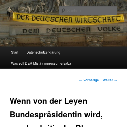
Politik, Wirtschaft, Soziales und Gesellschaft
Such
Reizzentrum
Hauptmenü
Start
Datenschutzerklärung
Zum
Was soll DER Mist? (Impressumersatz)
Inhalt
wechseln
Beitrags-
←
Vorherige
Weiter
→
Navigation
Wenn von der Leyen
Bundespräsidentin wird,