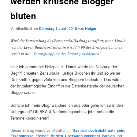
werden kritische Blogger
bluten
Veröffentlicht am
Dienstag 1 Juni , 2010
von
Holger
Wird die Verwendung des Zensursula-Hashtags strafbar, wenn Ursula
von der Leyen Bundespräsidentin wird? § 90 des Strafgesetzbuches
regelt ja die “
Verunglimpfung des Bundespräsidenten
“.
lese ich gerade bei Netzpolitik. Damit würde die Nutzung der
Begrifflichkeiten Zensursula, lustige Bildchen ihr und so weiter
Druckmittel gegen viele von uns Bloggern bedeuten. Das wäre
der brutalstmögliche Eingriff in die Datenbestände der deutschen
Bloggerszene.
Schalte ich mein Blog, wandere ich aus oder gehe ich so in den
Untergrund? Ob BKA & Verfassungsschutz jetzt schon die
Termine koordinieren?
Dieser Eintrag wurde veröffentlicht in
Das darf doch nicht wahr sein
,
Erkenntnisse
,
Freiheit
,
Medien
,
Überwachungsstaat
,
Wahlen
und