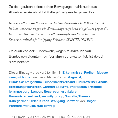
Zu den geübten soldatischen Bewegungen zählt auch das
Absetzen – vielleicht tut Kaltegärtner gerade genau dies:
In dem Fall ermittelt nun auch die Staatsanwaltschaft Münster. „Wir
haben von Amts wegen ein Ermittlungsverfahren eingeleitet gegen die
Verantwortlichen dieser Firma“, bestätigte der Sprecher der
Staatsanwaltschaft, Wolfgang Schweer, SPIEGEL ONLINE.
Ob auch von der Bundeswehr, wegen Missbrauch von
Bundeswehreigentum, ein Verfahren zu erwarten ist, ist derzeit
nicht bekannt.
Dieser Eintrag wurde veröffentlicht in
Erkenntnisse
,
Freiheit
,
Musste
raus
,
wirtschaft
und verschlagwortet mit
Asgaard
,
Bundeswehreigentum
,
Bundeswehrverband
,
Claus-Werner Ahaus
,
Ermittlungsverfahren
,
German Security
,
Interessenvertretung
,
johannesburg
,
London
,
Reserveunteroffiziere
,
Reservistenverband
,
security group
,
Somalia
,
Thomas
Kaltegärtner
,
Ulrich Kirsch
,
Wolfgang Schweer
von
Holger
.
Permanenter Link zum Eintrag
.
EIN GEDANKE ZU „
LANGSAM WIRD ES ENG FÜR ASGAARD UND