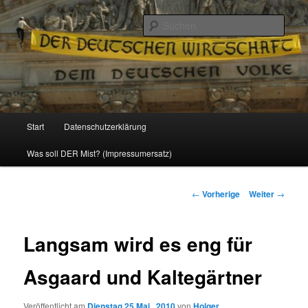
Politik, Wirtschaft, Soziales und Gesellschaft
Such
Reizzentrum
Hauptmenü
Start
Datenschutzerklärung
Zum
Was soll DER Mist? (Impressumersatz)
Inhalt
wechseln
Beitrags-
←
Vorherige
Weiter
→
Navigation
Langsam wird es eng für
Asgaard und Kaltegärtner
Veröffentlicht am
Dienstag 25 Mai , 2010
von
Holger