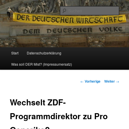
Politik, Wirtschaft, Soziales und Gesellschaft
Such
Reizzentrum
Hauptmenü
Start
Datenschutzerklärung
Zum
Was soll DER Mist? (Impressumersatz)
Inhalt
wechseln
Beitrags-
←
Vorherige
Weiter
→
Navigation
Wechselt ZDF-
Programmdirektor zu Pro