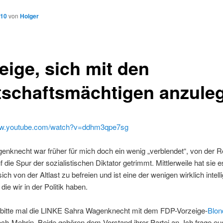
010
von
Holger
eige, sich mit den
tschaftsmächtigen anzule
www.youtube.com/watch?v=ddhm3qpe7sg
enknecht war früher für mich doch ein wenig „verblendet“, von der 
f die Spur der sozialistischen Diktator getrimmt. Mittlerweile hat sie e
sich von der Altlast zu befreien und ist eine der wenigen wirklich intell
die wir in der Politik haben.
t bitte mal die LINKE Sahra Wagenknecht mit dem FDP-Vorzeige-
Blon
ch-Mehrin. Beide gehören dem Vorstand ihrer Partei an. Ich frage eu