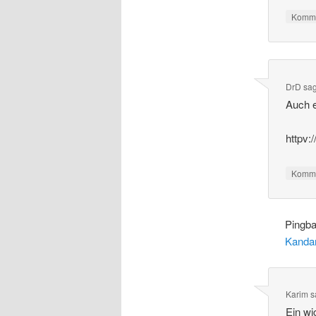
Komme
DrD
sa
Auch e
httpv
Komme
Pingb
Kanda
Karim
s
Ein wi