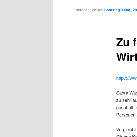
Inhalt
Veröffentlicht am
Samstag 8 Mai , 2
wechseln
Zu f
Wir
httpv://
Sahra Wag
zu sehr au
geschafft 
Personen, 
Vergleich
Silvana Ko