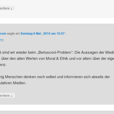
↓
ntiere
ntrum
sagte am
Sonntag 9 Mai , 2010 um 10:57
:
im
:
A sind wir wieder beim „Berlusconi-Problem“: Die Aussagen der Med
 über den alten Werten von Moral & Ethik und vor allem über der eig
genz.
ig Menschen denken noch selbst und informieren sich abseits der
lativen Medien.
↓
ntiere