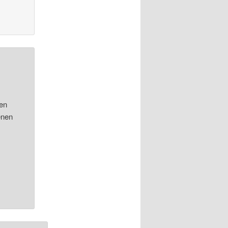
ien
enen