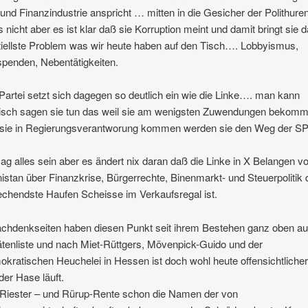
k und Finanzindustrie anspricht … mitten in die Gesicher der Polithuren
s nicht aber es ist klar daß sie Korruption meint und damit bringt sie 
iellste Problem was wir heute haben auf den Tisch…. Lobbyismus,
spenden, Nebentätigkeiten.
Partei setzt sich dagegen so deutlich ein wie die Linke…. man kann
isch sagen sie tun das weil sie am wenigsten Zuwendungen bekomm
sie in Regierungsverantworung kommen werden sie den Weg der S
.
g alles sein aber es ändert nix daran daß die Linke in X Belangen v
istan über Finanzkrise, Bürgerrechte, Binenmarkt- und Steuerpolitik 
echendste Haufen Scheisse im Verkaufsregal ist.
chdenkseiten haben diesen Punkt seit ihrem Bestehen ganz oben auf
tätenliste und nach Miet-Rüttgers, Mövenpick-Guido und der
kratischen Heuchelei in Hessen ist doch wohl heute offensichtliche
 der Hase läuft.
Riester – und Rürup-Rente schon die Namen der von