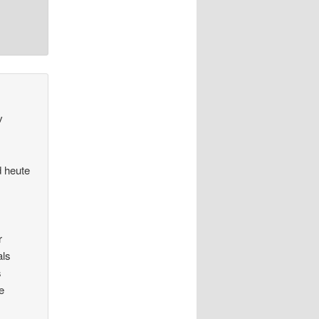
v
d heute
r
als
s
e