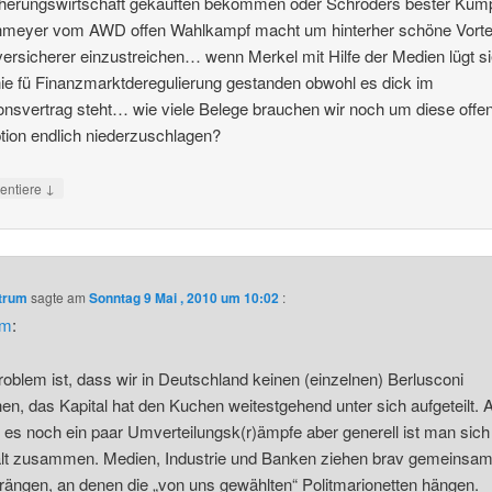
cherungswirtschaft gekauften bekommen oder Schröders bester Kum
meyer vom AWD offen Wahlkampf macht um hinterher schöne Vortei
versicherer einzustreichen… wenn Merkel mit Hilfe der Medien lügt s
nie fü Finanzmarktderegulierung gestanden obwohl es dick im
ionsvertrag steht… wie viele Belege brauchen wir noch um diese offe
tion endlich niederzuschlagen?
↓
ntiere
ntrum
sagte am
Sonntag 9 Mai , 2010 um 10:02
:
im
:
oblem ist, dass wir in Deutschland keinen (einzelnen) Berlusconi
en, das Kapital hat den Kuchen weitestgehend unter sich aufgeteilt. 
t es noch ein paar Umverteilungsk(r)ämpfe aber generell ist man sich 
lt zusammen. Medien, Industrie und Banken ziehen brav gemeinsam
rängen, an denen die „von uns gewählten“ Politmarionetten hängen.