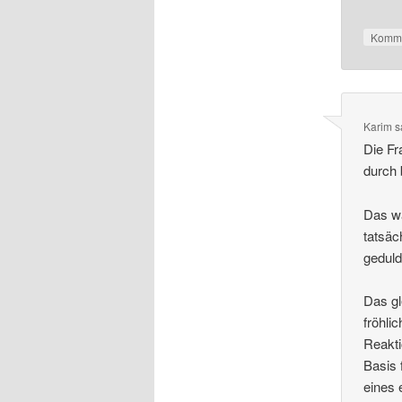
Komme
Karim
s
Die Fr
durch 
Das wa
tatsäc
gedul
Das gl
fröhli
Reakti
Basis 
eines 