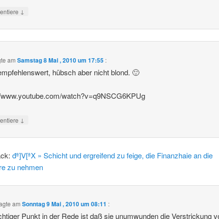
↓
ntiere
gte am
Samstag 8 Mai , 2010 um 17:55
:
mpfehlenswert, hübsch aber nicht blond. 🙂
://www.youtube.com/watch?v=q9NSCG6KPUg
↓
ntiere
ack:
đª]V[ªX » Schicht und ergreifend zu feige, die Finanzhaie an die
re zu nehmen
agte am
Sonntag 9 Mai , 2010 um 08:11
:
chtiger Punkt in der Rede ist daß sie unumwunden die Verstrickung v