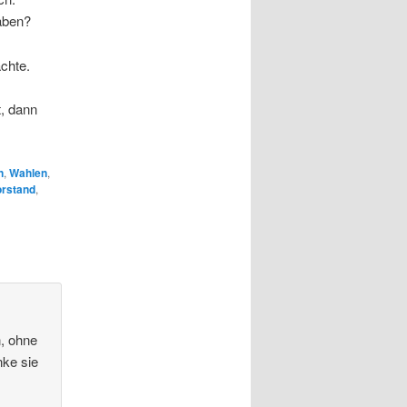
haben?
chte.
, dann
n
,
Wahlen
,
orstand
,
n, ohne
nke sie