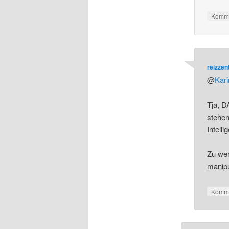
Komme
reizze
@
Kar
Tja, D
stehen
Intelli
Zu wen
manipu
Komme