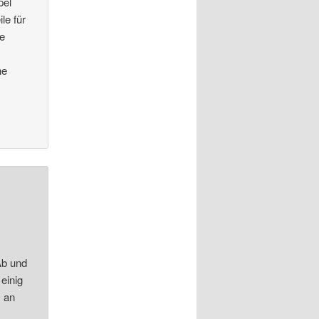
pel
le für
ie
ne
Ab und
einig
 an