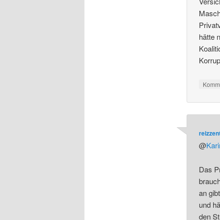
Versi
Masch
Privat
hätte 
Koalit
Korrup
Komme
reizze
@
Kar
Das Pr
brauch
an gib
und hä
den St