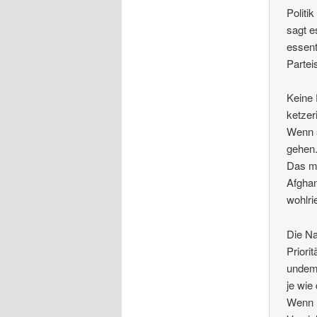
Politi
sagt e
essent
Partei
Keine 
ketzer
Wenn 
gehen
Das ma
Afghan
wohlri
Die Na
Priori
undemo
je wie
Wenn 