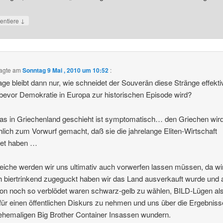
↓
ntiere
agte am
Sonntag 9 Mai , 2010 um 10:52
:
age bleibt dann nur, wie schneidet der Souverän diese Stränge effekti
bevor Demokratie in Europa zur historischen Episode wird?
s in Griechenland geschieht ist symptomatisch… den Griechen wir
hlich zum Vorwurf gemacht, daß sie die jahrelange Eliten-Wirtschaft
det haben …
eiche werden wir uns ultimativ auch vorwerfen lassen müssen, da wi
ch biertrinkend zugeguckt haben wir das Land ausverkauft wurde und 
on noch so verblödet waren schwarz-gelb zu wählen, BILD-Lügen al
für einen öffentlichen Diskurs zu nehmen und uns über die Ergebniss
ehemaligen Big Brother Container Insassen wundern.