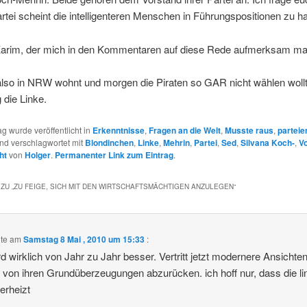
tei scheint die intelligenteren Menschen in Führungspositionen zu 
arim, der mich in den Kommentaren auf diese Rede aufmerksam ma
also in NRW wohnt und morgen die Piraten so GAR nicht wählen wollt
 die Linke.
ag wurde veröffentlicht in
Erkenntnisse
,
Fragen an die Welt
,
Musste raus
,
parteie
nd verschlagwortet mit
Blondinchen
,
Linke
,
Mehrin
,
Partei
,
Sed
,
Silvana Koch-
,
V
ht
von
Holger
.
Permanenter Link zum Eintrag
.
ZU „
ZU FEIGE, SICH MIT DEN WIRTSCHAFTSMÄCHTIGEN ANZULEGEN
“
te am
Samstag 8 Mai , 2010 um 15:33
:
rd wirklich von Jahr zu Jahr besser. Vertritt jetzt modernere Ansichte
 von ihren Grundüberzeugungen abzurücken. ich hoff nur, dass die li
verheizt