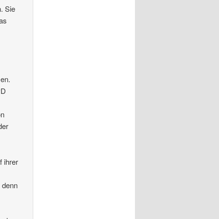
. Sie
das
en.
PD
on
der
 ihrer
r denn