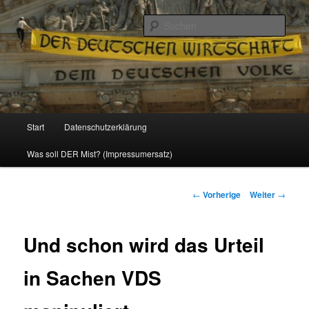
Politik, Wirtschaft, Soziales und Gesellschaft
Such
Reizzentrum
Hauptmenü
Start
Datenschutzerklärung
Zum
Was soll DER Mist? (Impressumersatz)
Inhalt
wechseln
Beitrags-
←
Vorherige
Weiter
→
Navigation
Und schon wird das Urteil
in Sachen VDS