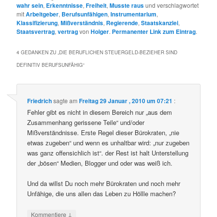
wahr sein
,
Erkenntnisse
,
Freiheit
,
Musste raus
und verschlagwortet
mit
Arbeitgeber
,
Berufsunfähigen
,
Instrumentarium
,
Klassifizierung
,
Mißverständnis
,
Regierende
,
Staatskanzlei
,
Staatsvertrag
,
vertrag
von
Holger
.
Permanenter Link zum Eintrag
.
4 GEDANKEN ZU „
DIE BERUFLICHEN STEUERGELD-BEZIEHER SIND
DEFINITIV BERUFSUNFÄHIG
“
Friedrich
sagte am
Freitag 29 Januar , 2010 um 07:21
:
Fehler gibt es nicht in diesem Bereich nur „aus dem
Zusammenhang gerissene Teile“ und/oder
Mißverständnisse. Erste Regel dieser Bürokraten, „nie
etwas zugeben“ und wenn es unhaltbar wird: „nur zugeben
was ganz offensichlich ist“. der Rest ist halt Unterstellung
der „bösen“ Medien, Blogger und oder was weiß ich.
Und da willst Du noch mehr Bürokraten und noch mehr
Unfähige, die uns allen das Leben zu Höllle machen?
↓
Kommentiere