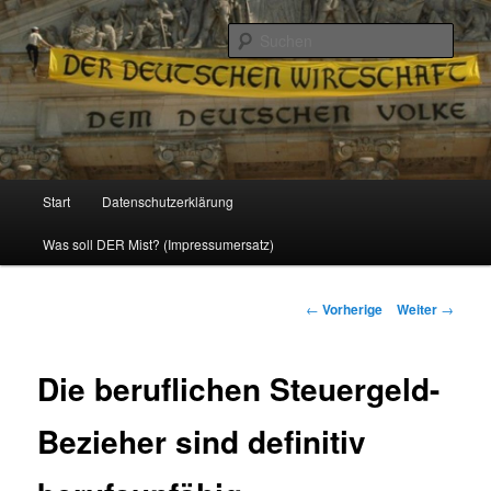
Politik, Wirtschaft, Soziales und Gesellschaft
Such
Reizzentrum
Hauptmenü
Start
Datenschutzerklärung
Zum
Was soll DER Mist? (Impressumersatz)
Inhalt
wechseln
Beitrags-
←
Vorherige
Weiter
→
Navigation
Die beruflichen Steuergeld-
Bezieher sind definitiv