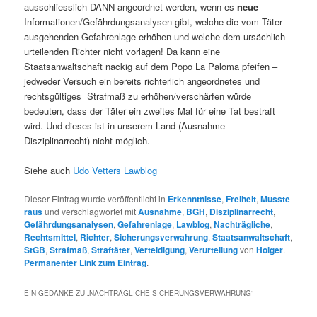
ausschliesslich DANN angeordnet werden, wenn es
neue
Informationen/Gefährdungsanalysen gibt, welche die vom Täter
ausgehenden Gefahrenlage erhöhen und welche dem ursächlich
urteilenden Richter nicht vorlagen! Da kann eine
Staatsanwaltschaft nackig auf dem Popo La Paloma pfeifen –
jedweder Versuch ein bereits richterlich angeordnetes und
rechtsgültiges Strafmaß zu erhöhen/verschärfen würde
bedeuten, dass der Täter ein zweites Mal für eine Tat bestraft
wird. Und dieses ist in unserem Land (Ausnahme
Disziplinarrecht) nicht möglich.
Siehe auch
Udo Vetters Lawblog
Dieser Eintrag wurde veröffentlicht in
Erkenntnisse
,
Freiheit
,
Musste
raus
und verschlagwortet mit
Ausnahme
,
BGH
,
Disziplinarrecht
,
Gefährdungsanalysen
,
Gefahrenlage
,
Lawblog
,
Nachträgliche
,
Rechtsmittel
,
Richter
,
Sicherungsverwahrung
,
Staatsanwaltschaft
,
StGB
,
Strafmaß
,
Straftäter
,
Verteidigung
,
Verurteilung
von
Holger
.
Permanenter Link zum Eintrag
.
EIN GEDANKE ZU „
NACHTRÄGLICHE SICHERUNGSVERWAHRUNG
“