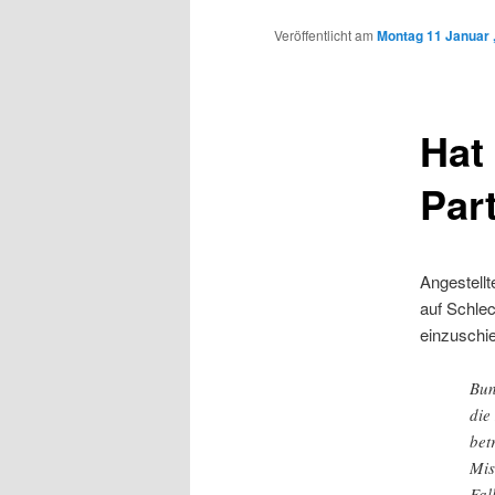
Inhalt
Veröffentlicht am
Montag 11 Januar 
wechseln
Hat
Par
Angestell
auf Schlec
einzuschi
Bun
die
bet
Mis
Fal