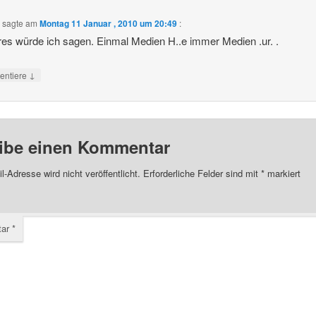
l
sagte am
Montag 11 Januar , 2010 um 20:49
:
res würde ich sagen. Einmal Medien H..e immer Medien .ur. .
↓
ntiere
ibe einen Kommentar
l-Adresse wird nicht veröffentlicht.
Erforderliche Felder sind mit
*
markiert
tar
*