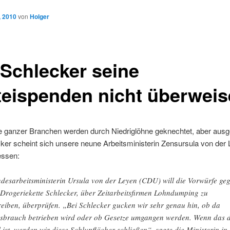
, 2010
von
Holger
 Schlecker seine
teispenden nicht überwei
te ganzer Branchen werden durch Niedriglöhne geknechtet, aber aus
ker scheint sich unsere neune Arbeitsministerin Zensursula von der
essen:
desarbeitsministerin Ursula von der Leyen (CDU) will die Vorwürfe ge
 Drogeriekette Schlecker, über Zeitarbeitsfirmen Lohndumping zu
reiben, überprüfen. „Bei Schlecker gucken wir sehr genau hin, ob da
sbrauch betrieben wird oder ob Gesetze umgangen werden. Wenn das 
l ist, werden wir diese Schlupflöcher schließen“, sagte die Ministerin in