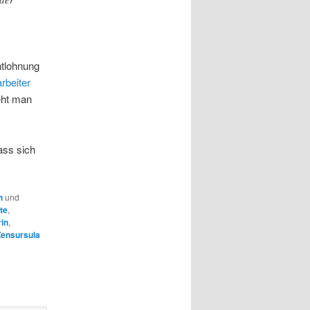
ntlohnung
rbeiter
eht man
ass sich
n
und
te
,
rin
,
Zensursula