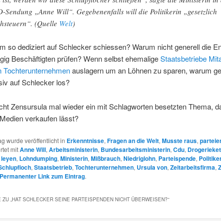
-Sendung „Anne Will“. Gegebenenfalls will die Politikerin „gesetzlich
hsteuern“. (Quelle
Welt
)
m so dediziert auf Schlecker schiessen? Warum nicht generell die E
gig Beschäftigten prüfen? Wenn selbst ehemalige
Staatsbetriebe Mita
in Tochterunternehmen
auslagern um an Löhnen zu sparen, warum g
iv auf Schlecker los?
cht Zensursula mal wieder ein mit Schlagworten besetzten Thema, d
 Medien verkaufen lässt?
ag wurde veröffentlicht in
Erkenntnisse
,
Fragen an die Welt
,
Musste raus
,
parteie
rtet mit
Anne Will
,
Arbeitsministerin
,
Bundesarbeitsministerin
,
Cdu
,
Drogerieket
,
leyen
,
Lohndumping
,
Ministerin
,
Mißbrauch
,
Niedriglohn
,
Parteispende
,
Politike
Schlupfloch
,
Staatsbetrieb
,
Tochterunternehmen
,
Ursula von
,
Zeitarbeitsfirma
,
Permanenter Link zum Eintrag
.
 ZU „
HAT SCHLECKER SEINE PARTEISPENDEN NICHT ÜBERWEISEN?
“