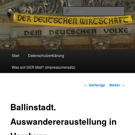
Politik, Wirtschaft, Soziales und Gesellschaft
Such
Reizzentrum
Hauptmenü
Start
Datenschutzerklärung
Zum
Was soll DER Mist? (Impressumersatz)
Inhalt
wechseln
Beitrags-
←
Vorherige
Weiter
→
Navigation
Ballinstadt.
Auswandereraustellung in