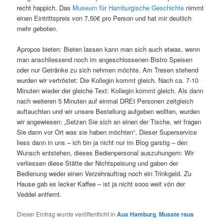
recht happich. Das
Museum für Hamburgische Geschichte
nimmt
einen Eintrittspreis von 7,50€ pro Person und hat mir deutlich
mehr geboten.
Apropos bieten: Bieten lassen kann man sich auch etwas, wenn
man anschliessend noch im angeschlossenen Bistro Speisen
oder nur Getränke zu sich nehmen möchte. Am Tresen stehend
wurden wir vertröstet: Die Kollegin kommt gleich. Nach ca. 7-10
Minuten wieder der gleiche Text: Kollegin kommt gleich. Als dann
nach weiteren 5 Minuten auf einmal DREI Personen zeitgleich
auftauchten und wir unsere Bestellung aufgeben wollten, wurden
wir angewiesen: „Setzen Sie sich an einen der Tische, wir fragen
Sie dann vor Ort was sie haben möchten“. Dieser Superservice
liess dann in uns – ich bin ja nicht nur im Blog garstig – den
Wunsch entstehen, dieses Bedienpersonal auszuhungern: Wir
verliessen diese Stätte der Nichtspeisung und gaben der
Bedienung weder einen Verzehrauftrag noch ein Trinkgeld. Zu
Hause gab es lecker Kaffee – ist ja nicht sooo weit vón der
Veddel entfernt.
Dieser Eintrag wurde veröffentlicht in
Aus Hamburg
,
Musste raus