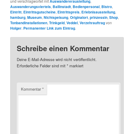
und verschlagwortet mit
Auswandereraustellung
,
Auswanderungsviertels
,
Ballinstadt
,
Bedienpersonal
,
Bistro
,
Eintritt
,
Eintrittsgutscheine
,
Eintrittspreis
,
Erlebnisausstellung
,
hamburg
,
Museum
,
Nichtspeisung
,
Originalort
,
prinzessin
,
Shop
,
Tonbandinstallationen
,
Trinkgeld
,
Veddel
,
Verzehrauftrag
von
Holger
.
Permanenter Link zum Eintrag
.
Schreibe einen Kommentar
Deine E-Mail-Adresse wird nicht veröffentlicht.
Erforderliche Felder sind mit
*
markiert
Kommentar
*