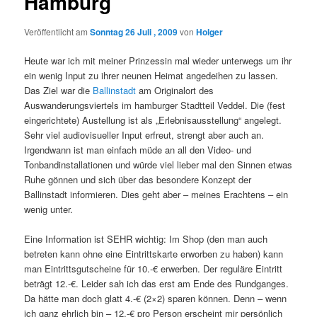
Hamburg
Veröffentlicht am
Sonntag 26 Juli , 2009
von
Holger
Heute war ich mit meiner Prinzessin mal wieder unterwegs um ihr
ein wenig Input zu ihrer neunen Heimat angedeihen zu lassen.
Das Ziel war die
Ballinstadt
am Originalort des
Auswanderungsviertels im hamburger Stadtteil Veddel. Die (fest
eingerichtete) Austellung ist als „Erlebnisausstellung“ angelegt.
Sehr viel audiovisueller Input erfreut, strengt aber auch an.
Irgendwann ist man einfach müde an all den Video- und
Tonbandinstallationen und würde viel lieber mal den Sinnen etwas
Ruhe gönnen und sich über das besondere Konzept der
Ballinstadt informieren. Dies geht aber – meines Erachtens – ein
wenig unter.
Eine Information ist SEHR wichtig: Im Shop (den man auch
betreten kann ohne eine Eintrittskarte erworben zu haben) kann
man Eintrittsgutscheine für 10.-€ erwerben. Der reguläre Eintritt
beträgt 12.-€. Leider sah ich das erst am Ende des Rundganges.
Da hätte man doch glatt 4.-€ (2×2) sparen können. Denn – wenn
ich ganz ehrlich bin – 12.-€ pro Person erscheint mir persönlich