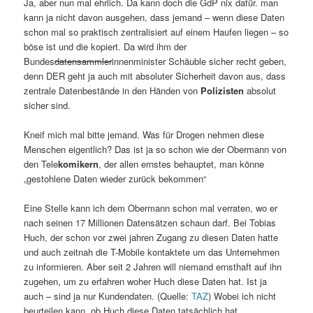
Ja, aber nun mal ehrlich. Da kann doch die GdP nix dafür. man
kann ja nicht davon ausgehen, dass jemand – wenn diese Daten
schon mal so praktisch zentralisiert auf einem Haufen liegen – so
böse ist und die kopiert. Da wird ihm der
Bundes
datensammler
innenminister Schäuble sicher recht geben,
denn DER geht ja auch mit absoluter Sicherheit davon aus, dass
zentrale Datenbestände in den Händen von
Polizisten
absolut
sicher sind.
Kneif mich mal bitte jemand. Was für Drogen nehmen diese
Menschen eigentlich? Das ist ja so schon wie der Obermann von
den Tele
komikern
, der allen ernstes behauptet, man könne
„gestohlene Daten wieder zurück bekommen“
Eine Stelle kann ich dem Obermann schon mal verraten, wo er
nach seinen 17 Millionen Datensätzen schaun darf. Bei Tobias
Huch, der schon vor zwei jahren Zugang zu diesen Daten hatte
und auch zeitnah die T-Mobile kontaktete um das Unternehmen
zu informieren. Aber seit 2 Jahren will niemand ernsthaft auf ihn
zugehen, um zu erfahren woher Huch diese Daten hat. Ist ja
auch – sind ja nur Kundendaten. (Quelle:
TAZ
) Wobei ich nicht
beurteilen kann, ob Huch diese Daten tatsächlich hat.