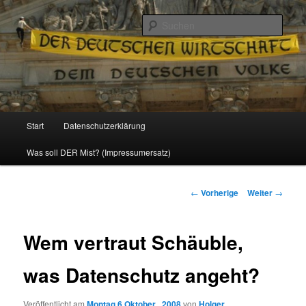
Politik, Wirtschaft, Soziales und Gesellschaft
Such
Reizzentrum
Hauptmenü
Start
Datenschutzerklärung
Zum
Was soll DER Mist? (Impressumersatz)
Inhalt
wechseln
Beitrags-
←
Vorherige
Weiter
→
Navigation
Wem vertraut Schäuble,
was Datenschutz angeht?
Veröffentlicht am
Montag 6 Oktober , 2008
von
Holger