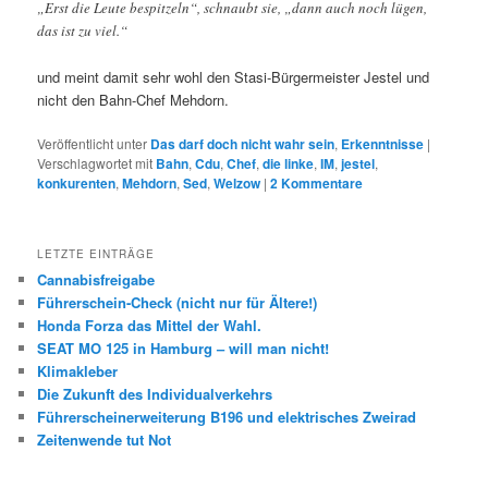
„Erst die Leute bespitzeln“, schnaubt sie, „dann auch noch lügen,
das ist zu viel.“
und meint damit sehr wohl den Stasi-Bürgermeister Jestel und
nicht den Bahn-Chef Mehdorn.
Veröffentlicht unter
Das darf doch nicht wahr sein
,
Erkenntnisse
|
Verschlagwortet mit
Bahn
,
Cdu
,
Chef
,
die linke
,
IM
,
jestel
,
konkurenten
,
Mehdorn
,
Sed
,
Welzow
|
2
Kommentare
LETZTE EINTRÄGE
Cannabisfreigabe
Führerschein-Check (nicht nur für Ältere!)
Honda Forza das Mittel der Wahl.
SEAT MO 125 in Hamburg – will man nicht!
Klimakleber
Die Zukunft des Individualverkehrs
Führerscheinerweiterung B196 und elektrisches Zweirad
Zeitenwende tut Not