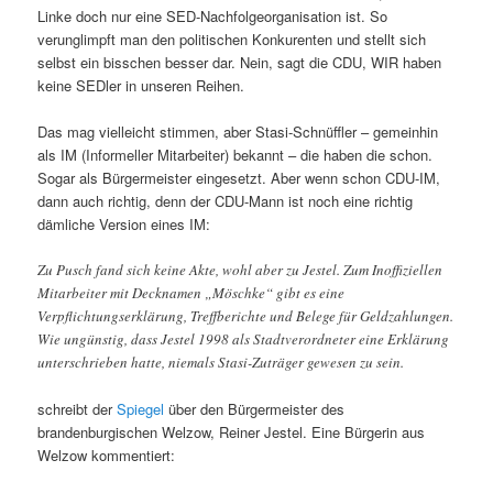
Linke doch nur eine SED-Nachfolgeorganisation ist. So
verunglimpft man den politischen Konkurenten und stellt sich
selbst ein bisschen besser dar. Nein, sagt die CDU, WIR haben
keine SEDler in unseren Reihen.
Das mag vielleicht stimmen, aber Stasi-Schnüffler – gemeinhin
als IM (Informeller Mitarbeiter) bekannt – die haben die schon.
Sogar als Bürgermeister eingesetzt. Aber wenn schon CDU-IM,
dann auch richtig, denn der CDU-Mann ist noch eine richtig
dämliche Version eines IM:
Zu Pusch fand sich keine Akte, wohl aber zu Jestel. Zum Inoffiziellen
Mitarbeiter mit Decknamen „Möschke“ gibt es eine
Verpflichtungserklärung, Treffberichte und Belege für Geldzahlungen.
Wie ungünstig, dass Jestel 1998 als Stadtverordneter eine Erklärung
unterschrieben hatte, niemals Stasi-Zuträger gewesen zu sein.
schreibt der
Spiegel
über den Bürgermeister des
brandenburgischen Welzow, Reiner Jestel. Eine Bürgerin aus
Welzow kommentiert: