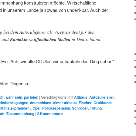
ammenhang konstruieren möchte. Wirtschaftliche
 in unserem Lande ja sowas von undenkbar. Auch der
 bei dem Autozulieferer als Vizepräsident für den
n und
Kontakte zu öffentlichen Stellen
in Deutschland
. Ein „Ach, wir alte CDUler, wir schaukeln das Ding schon“
chten Dingen zu.
cht wahr sein
,
parteien
|
Verschlagwortet mit
Althaus
,
Autozulieferer
,
itsbezeugungen
,
deutschland
,
dieter althaus
,
Fischer
,
Großkunde
,
,
Ministerpräsident
,
Opel
,
Politikerpension
,
Schröder
,
Tötung
,
aft
,
Zusammenhang
|
2
Kommentare