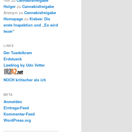
-thh
zu
Cannabisfreigabe
Holger
zu
Cannabisfreigabe
Anonym
zu
Cannabisfreigabe
Homepage
zu
Kisbee: Die
erste Inspektion und „Es wird
teuer“
LINKS
Der Tuedelkram
Erdstueck
Lawblog by Udo Vetter
NOCH kritischer als ich
META
Anmelden
Eintrags-Feed
Kommentar-Feed
WordPress.org