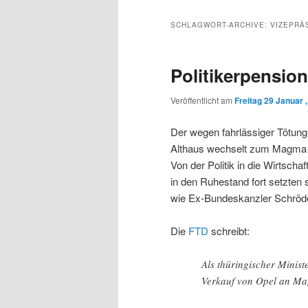
Inhalt
sekundären
SCHLAGWORT-ARCHIVE:
VIZEPRÄ
wechseln
Inhalt
Politikerpension
wechseln
Veröffentlicht am
Freitag 29 Januar 
Der wegen fahrlässiger Tötung v
Althaus wechselt zum Magma Ko
Von der Politik in die Wirtschaft
in den Ruhestand fort setzten 
wie Ex-Bundeskanzler Schröde
Die
FTD
schreibt:
Als thüringischer Minist
Verkauf von Opel an Ma