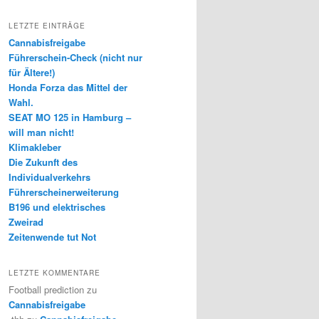
LETZTE EINTRÄGE
Cannabisfreigabe
Führerschein-Check (nicht nur
für Ältere!)
Honda Forza das Mittel der
Wahl.
SEAT MO 125 in Hamburg –
will man nicht!
Klimakleber
Die Zukunft des
Individualverkehrs
Führerscheinerweiterung
B196 und elektrisches
Zweirad
Zeitenwende tut Not
LETZTE KOMMENTARE
Football prediction
zu
Cannabisfreigabe