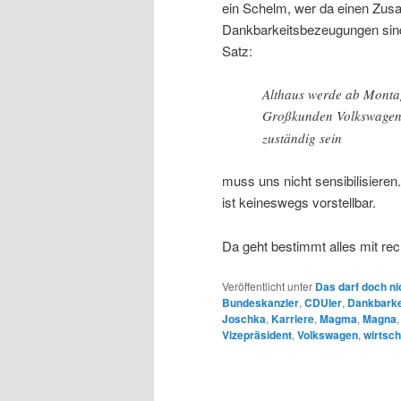
ein Schelm, wer da einen Zus
Dankbarkeitsbezeugungen sind
Satz:
Althaus werde ab Montag
Großkunden Volkswage
zuständig sein
muss uns nicht sensibilisieren
ist keineswegs vorstellbar.
Da geht bestimmt alles mit re
Veröffentlicht unter
Das darf doch ni
Bundeskanzler
,
CDUler
,
Dankbarke
Joschka
,
Karriere
,
Magma
,
Magna
Vizepräsident
,
Volkswagen
,
wirtsch