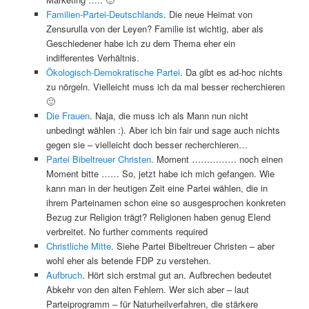
Familien-Partei-Deutschlands
. Die neue Heimat von
Zensurulla von der Leyen? Familie ist wichtig, aber als
Geschiedener habe ich zu dem Thema eher ein
indifferentes Verhältnis.
Ökologisch-Demokratische Partei
. Da gibt es ad-hoc nichts
zu nörgeln. Vielleicht muss ich da mal besser recherchieren
🙂
Die Frauen
. Naja, die muss ich als Mann nun nicht
unbedingt wählen :). Aber ich bin fair und sage auch nichts
gegen sie – vielleicht doch besser recherchieren…
Partei Bibeltreuer Christen
. Moment …………… noch einen
Moment bitte …… So, jetzt habe ich mich gefangen. Wie
kann man in der heutigen Zeit eine Partei wählen, die in
ihrem Parteinamen schon eine so ausgesprochen konkreten
Bezug zur Religion trägt? Religionen haben genug Elend
verbreitet. No further comments required
Christliche Mitte
. Siehe Partei Bibeltreuer Christen – aber
wohl eher als betende FDP zu verstehen.
Aufbruch
. Hört sich erstmal gut an. Aufbrechen bedeutet
Abkehr von den alten Fehlern. Wer sich aber – laut
Parteiprogramm – für Naturheilverfahren, die stärkere