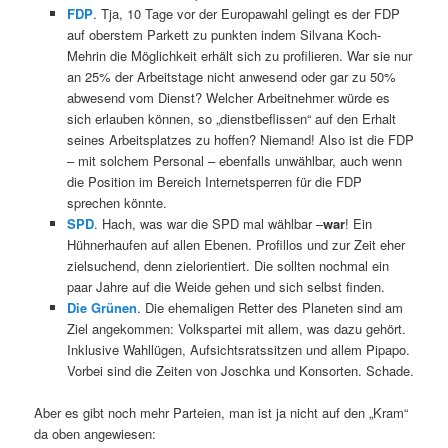
FDP
. Tja, 10 Tage vor der Europawahl gelingt es der FDP
auf oberstem Parkett zu punkten indem Silvana Koch-
Mehrin die Möglichkeit erhält sich zu profilieren. War sie nur
an 25% der Arbeitstage nicht anwesend oder gar zu 50%
abwesend vom Dienst? Welcher Arbeitnehmer würde es
sich erlauben können, so „dienstbeflissen“ auf den Erhalt
seines Arbeitsplatzes zu hoffen? Niemand! Also ist die FDP
– mit solchem Personal – ebenfalls unwählbar, auch wenn
die Position im Bereich Internetsperren für die FDP
sprechen könnte.
SPD
. Hach, was war die SPD mal wählbar –
war
! Ein
Hühnerhaufen auf allen Ebenen. Profillos und zur Zeit eher
zielsuchend, denn zielorientiert. Die sollten nochmal ein
paar Jahre auf die Weide gehen und sich selbst finden.
Die Grünen
. Die ehemaligen Retter des Planeten sind am
Ziel angekommen: Volkspartei mit allem, was dazu gehört.
Inklusive Wahllügen, Aufsichtsratssitzen und allem Pipapo.
Vorbei sind die Zeiten von Joschka und Konsorten. Schade.
Aber es gibt noch mehr Parteien, man ist ja nicht auf den „Kram“
da oben angewiesen: