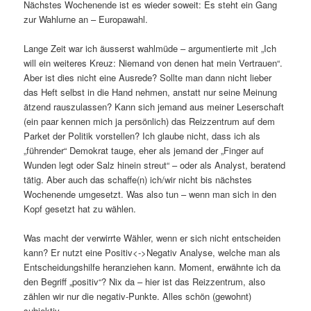
Nächstes Wochenende ist es wieder soweit: Es steht ein Gang
zur Wahlurne an – Europawahl.
Lange Zeit war ich äusserst wahlmüde – argumentierte mit „Ich
will ein weiteres Kreuz: Niemand von denen hat mein Vertrauen“.
Aber ist dies nicht eine Ausrede? Sollte man dann nicht lieber
das Heft selbst in die Hand nehmen, anstatt nur seine Meinung
ätzend rauszulassen? Kann sich jemand aus meiner Leserschaft
(ein paar kennen mich ja persönlich) das Reizzentrum auf dem
Parket der Politik vorstellen? Ich glaube nicht, dass ich als
„führender“ Demokrat tauge, eher als jemand der „Finger auf
Wunden legt oder Salz hinein streut“ – oder als Analyst, beratend
tätig. Aber auch das schaffe(n) ich/wir nicht bis nächstes
Wochenende umgesetzt. Was also tun – wenn man sich in den
Kopf gesetzt hat zu wählen.
Was macht der verwirrte Wähler, wenn er sich nicht entscheiden
kann? Er nutzt eine Positiv<->Negativ Analyse, welche man als
Entscheidungshilfe heranziehen kann. Moment, erwähnte ich da
den Begriff „positiv“? Nix da – hier ist das Reizzentrum, also
zählen wir nur die negativ-Punkte. Alles schön (gewohnt)
subjektiv.