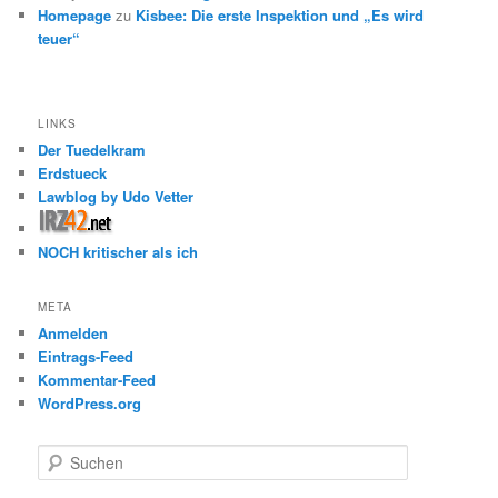
Homepage
zu
Kisbee: Die erste Inspektion und „Es wird
teuer“
LINKS
Der Tuedelkram
Erdstueck
Lawblog by Udo Vetter
NOCH kritischer als ich
META
Anmelden
Eintrags-Feed
Kommentar-Feed
WordPress.org
S
u
c