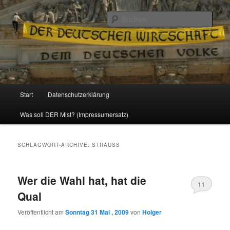
Politik, Wirtschaft, Soziales und Gesellschaft
Such
Reizzentrum
Hauptmenü
Start
Datenschutzerklärung
Zum
Zum
Was soll DER Mist? (Impressumersatz)
Inhalt
sekundären
wechseln
Inhalt
SCHLAGWORT-ARCHIVE:
STRAUSS
wechseln
Wer die Wahl hat, hat die
11
Qual
Veröffentlicht am
Sonntag 31 Mai , 2009
von
Holger