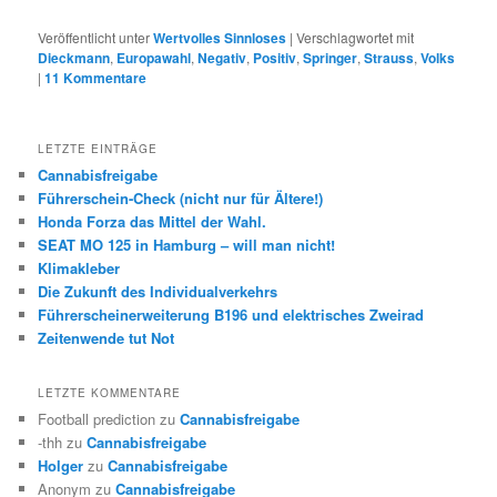
Veröffentlicht unter
Wertvolles Sinnloses
|
Verschlagwortet mit
Dieckmann
,
Europawahl
,
Negativ
,
Positiv
,
Springer
,
Strauss
,
Volks
|
11
Kommentare
LETZTE EINTRÄGE
Cannabisfreigabe
Führerschein-Check (nicht nur für Ältere!)
Honda Forza das Mittel der Wahl.
SEAT MO 125 in Hamburg – will man nicht!
Klimakleber
Die Zukunft des Individualverkehrs
Führerscheinerweiterung B196 und elektrisches Zweirad
Zeitenwende tut Not
LETZTE KOMMENTARE
Football prediction
zu
Cannabisfreigabe
-thh
zu
Cannabisfreigabe
Holger
zu
Cannabisfreigabe
Anonym
zu
Cannabisfreigabe