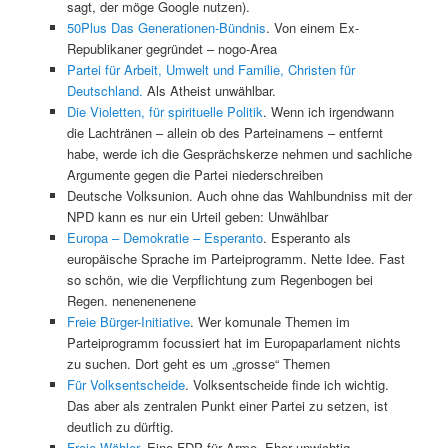
sagt, der möge Google nutzen).
50Plus Das Generationen-Bündnis
. Von einem Ex-
Republikaner gegründet – nogo-Area
Partei für Arbeit, Umwelt und Familie, Christen für
Deutschland.
Als Atheist unwählbar.
Die Violetten, für spirituelle Politik
. Wenn ich irgendwann
die Lachtränen – allein ob des Parteinamens – entfernt
habe, werde ich die Gesprächskerze nehmen und sachliche
Argumente gegen die Partei niederschreiben
Deutsche Volksunion. Auch ohne das Wahlbundniss mit der
NPD kann es nur ein Urteil geben: Unwählbar
Europa – Demokratie – Esperanto
. Esperanto als
europäische Sprache im Parteiprogramm. Nette Idee. Fast
so schön, wie die Verpflichtung zum Regenbogen bei
Regen. nenenenenene
Freie Bürger-Initiative
. Wer komunale Themen im
Parteiprogramm focussiert hat im Europaparlament nichts
zu suchen. Dort geht es um „grosse“ Themen
Für Volksentscheide
. Volksentscheide finde ich wichtig.
Das aber als zentralen Punkt einer Partei zu setzen, ist
deutlich zu dürftig.
Freie Wähler
. Eine FDP für Arme. Eher unwichtig.