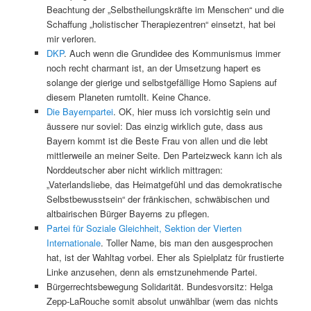
Beachtung der „Selbstheilungskräfte im Menschen“ und die
Schaffung „holistischer Therapiezentren“ einsetzt, hat bei
mir verloren.
DKP
. Auch wenn die Grundidee des Kommunismus immer
noch recht charmant ist, an der Umsetzung hapert es
solange der gierige und selbstgefällige Homo Sapiens auf
diesem Planeten rumtollt. Keine Chance.
Die Bayernpartei
. OK, hier muss ich vorsichtig sein und
äussere nur soviel: Das einzig wirklich gute, dass aus
Bayern kommt ist die Beste Frau von allen und die lebt
mittlerweile an meiner Seite. Den Parteizweck kann ich als
Norddeutscher aber nicht wirklich mittragen:
„Vaterlandsliebe, das Heimatgefühl und das demokratische
Selbstbewusstsein“ der fränkischen, schwäbischen und
altbairischen Bürger Bayerns zu pflegen.
Partei für Soziale Gleichheit, Sektion der Vierten
Internationale
. Toller Name, bis man den ausgesprochen
hat, ist der Wahltag vorbei. Eher als Spielplatz für frustierte
Linke anzusehen, denn als ernstzunehmende Partei.
Bürgerrechtsbewegung Solidarität. Bundesvorsitz: Helga
Zepp-LaRouche somit absolut unwählbar (wem das nichts