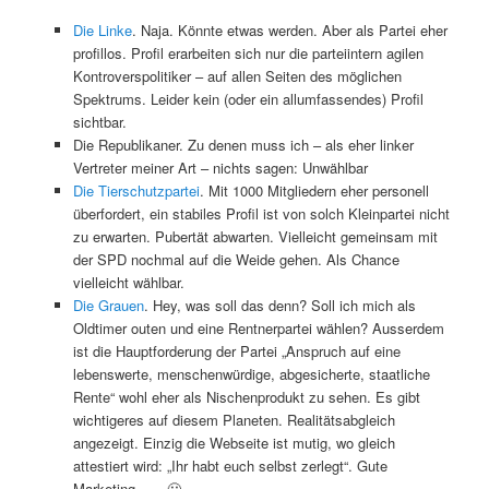
Die Linke
. Naja. Könnte etwas werden. Aber als Partei eher
profillos. Profil erarbeiten sich nur die parteiintern agilen
Kontroverspolitiker – auf allen Seiten des möglichen
Spektrums. Leider kein (oder ein allumfassendes) Profil
sichtbar.
Die Republikaner. Zu denen muss ich – als eher linker
Vertreter meiner Art – nichts sagen: Unwählbar
Die Tierschutzpartei
. Mit 1000 Mitgliedern eher personell
überfordert, ein stabiles Profil ist von solch Kleinpartei nicht
zu erwarten. Pubertät abwarten. Vielleicht gemeinsam mit
der SPD nochmal auf die Weide gehen. Als Chance
vielleicht wählbar.
Die Grauen
. Hey, was soll das denn? Soll ich mich als
Oldtimer outen und eine Rentnerpartei wählen? Ausserdem
ist die Hauptforderung der Partei „Anspruch auf eine
lebenswerte, menschenwürdige, abgesicherte, staatliche
Rente“ wohl eher als Nischenprodukt zu sehen. Es gibt
wichtigeres auf diesem Planeten. Realitätsabgleich
angezeigt. Einzig die Webseite ist mutig, wo gleich
attestiert wird: „Ihr habt euch selbst zerlegt“. Gute
Marketing ….. 🙂