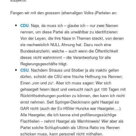
Fangen wir mit den grossern (ehemaligen Volks-)Parteien an:
CDU
. Naja, da muss ich – glaube ich – nur zwei Namen
nennen, um diese Partei als unwählbar zu identifizieren:
Von der Leyen, die ihre Nase in Themen steckt, von denen
sie nachweislich NULL Ahnung hat. Dazu noch eine
Bundeskanzlerin, welche – auch wenn die Öffentlichkeit
dieses nicht wahrnimmt – die Verantwortung für alle
Regierungsgeschäfte trägt.
CSU
. Nachdem Strauss und Stoiber ja als inaktiv gelten
dürfen, schickt die CSU eine frische Hoffnung ins Rennen:
Einen „von und zu“. Aber ich muss sagen: Wer sich
gehaargelt feiern lässt und versucht nach gut 100 Tagen mit
Rücktrittsdrohungen punkten zu können, den kann ich nicht
ernst nehmen. Seit Springer-Dieckmann geht Haargel so
GAR nicht (auch der Ex-HSVer Huncke war Haargeler….).
Alle Haargeler, die ich kenne sind profilierungssüchtige
Flachfeilen – nehmt Haargel als Warnhinweis! Wer aber als
Partei solche Schlupfnudeln als Ultima Ratio ins Rennen
schicken muss, kann personell nicht mithalten.