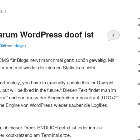
EIT
arum WordPress doof ist
4
2009
von
Holger
 CMS für Blogs nervt manchmal ganz schön gewaltig. Mit
mmen mal wieder die internen Statistiken nicht.
ortunately, you have to manually update this for Daylight
ut will be fixed in the future.“ Diesen Text findet man im
al“ und dort muss der Blogbetreiber manuell auf „UTC+2“
erne Engine von WordPress wieder sauber die Logfiles
n, ob dieser Dreck ENDLICH gefixt ist, oder ich zur
der kopfkratzend am Terminal sitze.