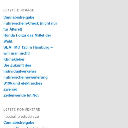
LETZTE EINTRÄGE
Cannabisfreigabe
Führerschein-Check (nicht nur
für Ältere!)
Honda Forza das Mittel der
Wahl.
SEAT MO 125 in Hamburg –
will man nicht!
Klimakleber
Die Zukunft des
Individualverkehrs
Führerscheinerweiterung
B196 und elektrisches
Zweirad
Zeitenwende tut Not
LETZTE KOMMENTARE
Football prediction
zu
Cannabisfreigabe