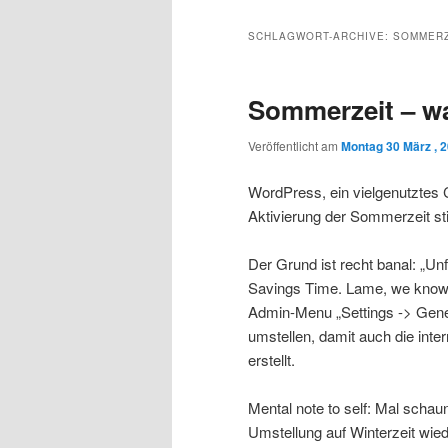
Inhalt
sekundären
SCHLAGWORT-ARCHIVE:
SOMMERZ
wechseln
Inhalt
Sommerzeit – w
wechseln
Veröffentlicht am
Montag 30 März , 
WordPress, ein vielgenutztes
Aktivierung der Sommerzeit sti
Der Grund ist recht banal: „Unf
Savings Time. Lame, we know, b
Admin-Menu „Settings -> Gener
umstellen, damit auch die int
erstellt.
Mental note to self: Mal schau
Umstellung auf Winterzeit wie