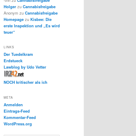
-thh
zu
Cannabisfreigabe
Holger
zu
Cannabisfreigabe
Anonym
zu
Cannabisfreigabe
Homepage
zu
Kisbee: Die
erste Inspektion und „Es wird
teuer“
LINKS
Der Tuedelkram
Erdstueck
Lawblog by Udo Vetter
NOCH kritischer als ich
META
Anmelden
Eintrags-Feed
Kommentar-Feed
WordPress.org